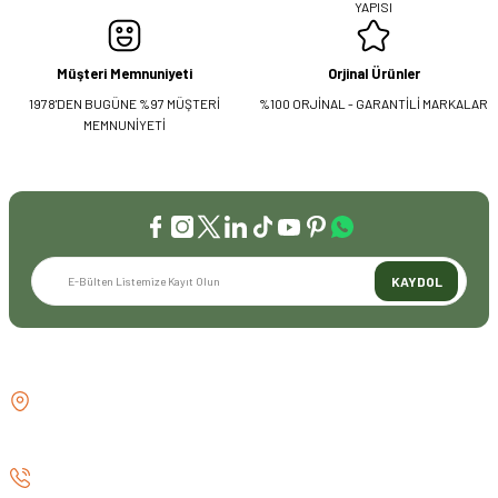
YAPISI
Müşteri Memnuniyeti
Orjinal Ürünler
1978'DEN BUGÜNE %97 MÜŞTERİ
%100 ORJİNAL - GARANTİLİ MARKALAR
MEMNUNİYETİ
KAYDOL
İLETİŞİM
GÖZTEPE MH . FAHRETTİN KERİM
GÖKAY CD NO:216B KADIKÖY
İSTANBUL TÜRKİYE
0 (530) 073 01 20