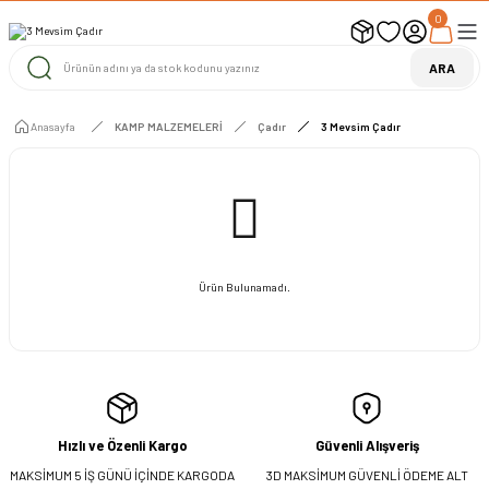
0
UYARI ! KARGOLAR 13 TEMMUZ 2026 YAPILACAK
1000 TL ve Üzeri Ücretsiz Kargo
1000 TL ve Üzeri Ücretsiz Kargo
ARA
1000 TL ve Üzeri Ücretsiz Kargo
Anasayfa
KAMP MALZEMELERİ
Çadır
3 Mevsim Çadır
Ürün Bulunamadı.
Hızlı ve Özenli Kargo
Güvenli Alışveriş
MAKSİMUM 5 İŞ GÜNÜ İÇİNDE KARGODA
3D MAKSİMUM GÜVENLİ ÖDEME ALT