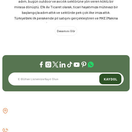
adım, bugün outdoor ve avcılık sektörüne yön veren köklü bir
mirasa dönüştü. Efe Av Ticaret olarak, ticari hayatımıza mütevazı bir
başlangıçla adım attık ve sektörde pek çok ilke imza attık.
Türkiye'deki ilk perakende pil satışını gerçekleştiren ve MKE (Makina
ve Kimya Endüstrisi) üretimi ürünleri satan ilk bayilerden biri olma
gururunu taşıyoruz. 1981 yılında Eminönü’nde açtığımız ve mülkiyeti
bize ait olan mağazamızda, tam 45 yılı aşkın süredir aynı adreste,
aynı güvenle hizmet vermeye devam ediyoruz. Dijital Dönüşüm ve
Büyüme Geleneksel değerlerimizi teknolojiyle birleştirerek
sektörün öncüsü olmayı sürdürdük: 2004: Sektörün ilk kurumsal
web sitesini hayata geçirdik. 2008: Sektörün ilk E-ticaret sitesini
kurarak tüm Türkiye'ye hizmet vermeye başladık. 2016: Kadıköy
mağazamızın ve şimdiki Genel Merkezimizin açılışını
gerçekleştirdik. Global Markalar ve Yerli Üretim Gücü Yaklaşık
KAYDOL
20'nin üzerinde dünya markasını Türkiye'ye getirerek outdoor
tutkunlarıyla buluşturuyoruz. Sadece ithalatla sınırlı kalmayıp;
EFEARMS, BUSHCRAFTFEST ve EFEAV tescilli markalarımızla
ülkemizi uluslararası arenada temsil ediyoruz. Türkiye'ye Bushcraft
İLETİŞİM
akımını getiren ve bu kültürü doğaseverlerle buluşturan firma
olarak, kamp ve outdoor dünyasındaki yenilikleri yakından takip
GÖZTEPE MH . FAHRETTİN KERİM
ediyoruz. Amerika Pazarı ve EFFCOP LLC 2022 yılı itibarıyla
GÖKAY CD NO:216B KADIKÖY
vizyonumuzu okyanus ötesine taşıdık. EFFCOP LLC şirketimiz ile
İSTANBUL TÜRKİYE
ABD pazarına açılarak, bilgi birikimimizi ve yerli üretim
markalarımızı global pazarda büyütmeye devam ediyoruz. 48 yıllık
0 (530) 073 01 20