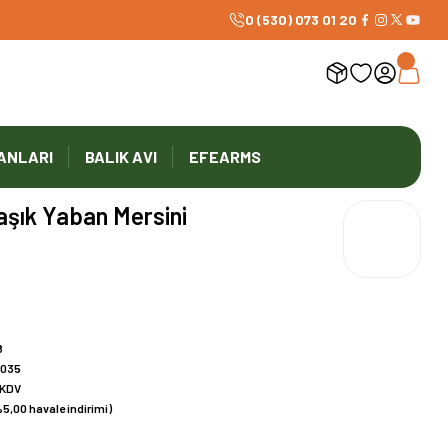
0 (530) 073 01 20
ANLARI
BALIK AVI
EFEARMS
aşık Yaban Mersini
8
3035
 KDV
5,00 havale indirimi)
!