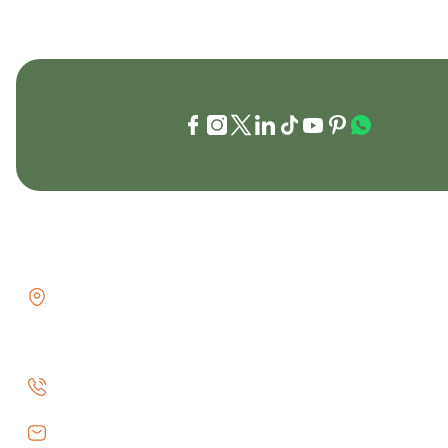
İLETİŞİM
KURUMSAL
GÖZTEPE MH . FAHRETTİN KERİM
İletişim
GÖKAY CD NO:216B KADIKÖY
İletişim Formu
İSTANBUL TÜRKİYE
Havale Bildiri
0 (530) 073 01 20
Kargo Takibi
info@efeav.com.tr