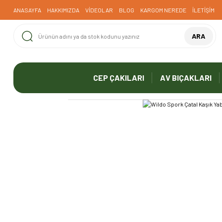
ANASAYFA
HAKKIMIZDA
VİDEOLAR
BLOG
KARGOM NEREDE
İLETİŞİM
ARA
CEP ÇAKILARI
AV BIÇAKLARI