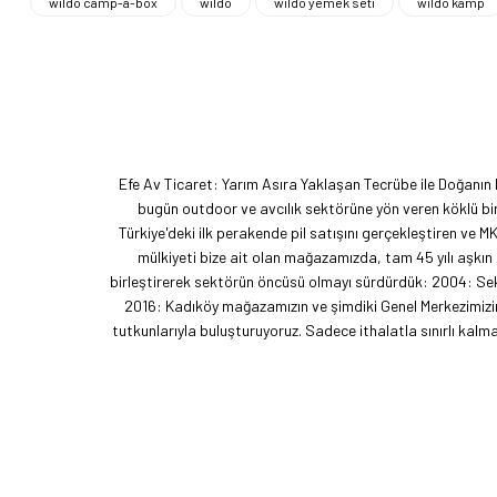
wildo camp-a-box
wildo
wildo yemek seti
wildo kamp
Efe Av Ticaret: Yarım Asıra Yaklaşan Tecrübe ile Doğanın
bugün outdoor ve avcılık sektörüne yön veren köklü bir
Türkiye'deki ilk perakende pil satışını gerçekleştiren ve M
mülkiyeti bize ait olan mağazamızda, tam 45 yılı aşkın
birleştirerek sektörün öncüsü olmayı sürdürdük: 2004: Sekt
2016: Kadıköy mağazamızın ve şimdiki Genel Merkezimizin 
tutkunlarıyla buluşturuyoruz. Sadece ithalatla sınırlı ka
akımını getiren ve bu kültürü doğaseverlerle buluşturan
vizyonumuzu okyanus ötesine taşıdık. EFFCOP LLC şirket
t