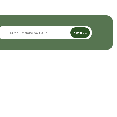
KAYDOL
GENEL BİLGİLER
Mesafeli Satış Sözleşmesi
Gizlilik ve Güvenlik
İptal İade Koşullari
Kişisel Veriler Politikası