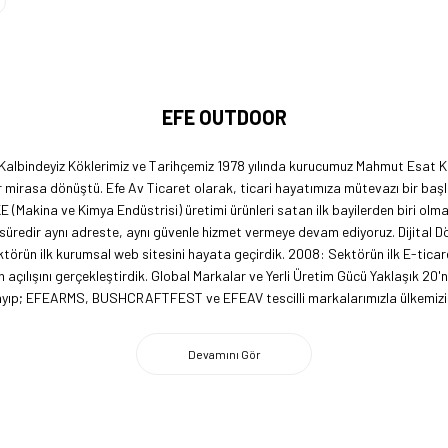
EFE OUTDOOR
 Kalbindeyiz Köklerimiz ve Tarihçemiz 1978 yılında kurucumuz Mahmut Esat Ka
 mirasa dönüştü. Efe Av Ticaret olarak, ticari hayatımıza mütevazı bir başl
KE (Makina ve Kimya Endüstrisi) üretimi ürünleri satan ilk bayilerden biri ol
 süredir aynı adreste, aynı güvenle hizmet vermeye devam ediyoruz. Dijital 
örün ilk kurumsal web sitesini hayata geçirdik. 2008: Sektörün ilk E-ticar
açılışını gerçekleştirdik. Global Markalar ve Yerli Üretim Gücü Yaklaşık 20'
lmayıp; EFEARMS, BUSHCRAFTFEST ve EFEAV tescilli markalarımızla ülkemizi 
 firma olarak, kamp ve outdoor dünyasındaki yenilikleri yakından takip edi
imiz ile ABD pazarına açılarak, bilgi birikimimizi ve yerli üretim markaları
ecrübemizle, doğaya tutkun herkesin yol arkadaşı olmaktan gurur duyuyoru