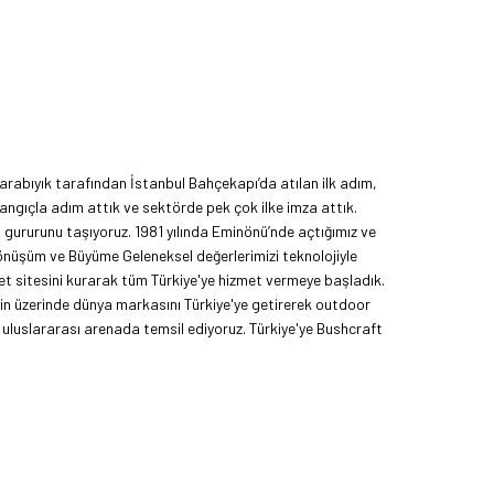
rabıyık tarafından İstanbul Bahçekapı’da atılan ilk adım,
angıçla adım attık ve sektörde pek çok ilke imza attık.
ma gururunu taşıyoruz. 1981 yılında Eminönü’nde açtığımız ve
Dönüşüm ve Büyüme Geleneksel değerlerimizi teknolojiyle
et sitesini kurarak tüm Türkiye'ye hizmet vermeye başladık.
nin üzerinde dünya markasını Türkiye'ye getirerek outdoor
uluslararası arenada temsil ediyoruz. Türkiye'ye Bushcraft
yoruz. Amerika Pazarı ve EFFCOP LLC 2022 yılı itibarıyla
mızı global pazarda büyütmeye devam ediyoruz. 48 yıllık
z.