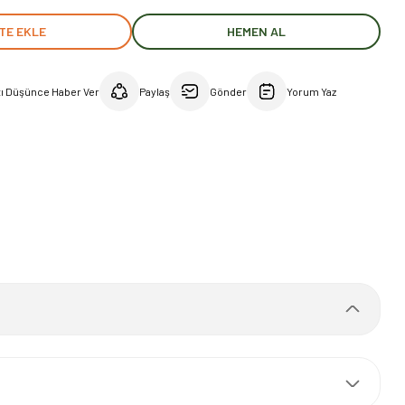
TE EKLE
HEMEN AL
tı Düşünce Haber Ver
Paylaş
Gönder
Yorum Yaz