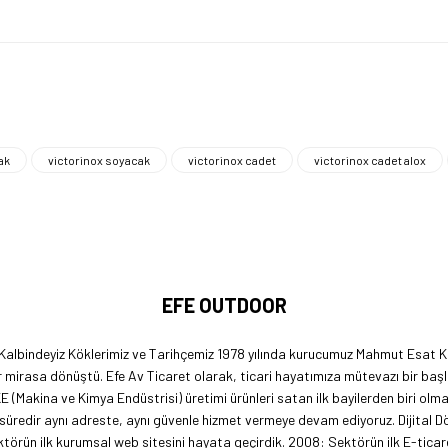
ak
victorinox soyacak
victorinox cadet
victorinox cadet alox
EFE OUTDOOR
 Kalbindeyiz Köklerimiz ve Tarihçemiz 1978 yılında kurucumuz Mahmut Esat Ka
 mirasa dönüştü. Efe Av Ticaret olarak, ticari hayatımıza mütevazı bir başl
KE (Makina ve Kimya Endüstrisi) üretimi ürünleri satan ilk bayilerden biri ol
 süredir aynı adreste, aynı güvenle hizmet vermeye devam ediyoruz. Dijital 
örün ilk kurumsal web sitesini hayata geçirdik. 2008: Sektörün ilk E-ticar