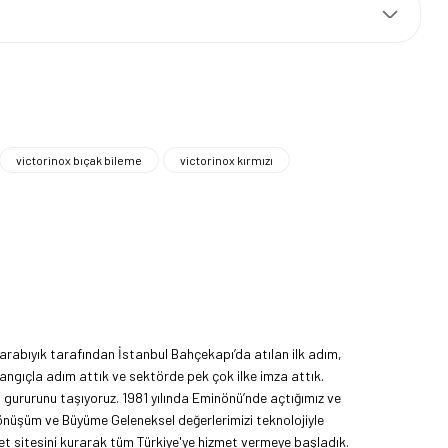
victorinox bıçak bileme
victorinox kırmızı
rabıyık tarafından İstanbul Bahçekapı’da atılan ilk adım,
angıçla adım attık ve sektörde pek çok ilke imza attık.
ma gururunu taşıyoruz. 1981 yılında Eminönü’nde açtığımız ve
Dönüşüm ve Büyüme Geleneksel değerlerimizi teknolojiyle
et sitesini kurarak tüm Türkiye'ye hizmet vermeye başladık.