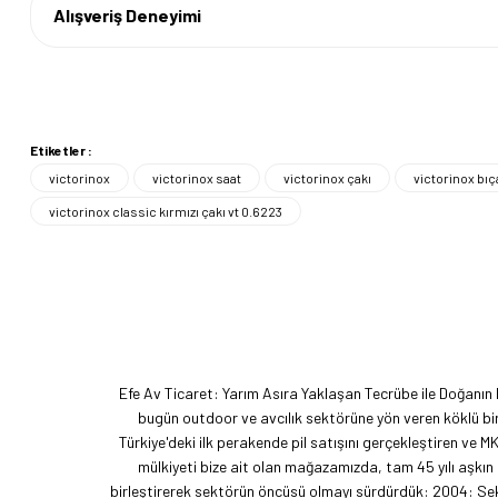
Alışveriş Deneyimi
Etiketler :
victorinox
victorinox saat
victorinox çakı
victorinox bıç
victorinox classic kırmızı çakı vt 0.6223
Efe Av Ticaret: Yarım Asıra Yaklaşan Tecrübe ile Doğanın
bugün outdoor ve avcılık sektörüne yön veren köklü bir
Türkiye'deki ilk perakende pil satışını gerçekleştiren ve M
mülkiyeti bize ait olan mağazamızda, tam 45 yılı aşkın
birleştirerek sektörün öncüsü olmayı sürdürdük: 2004: Sekt