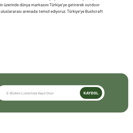
nin üzerinde dünya markasını Türkiye'ye getirerek outdoor
uluslararası arenada temsil ediyoruz. Türkiye'ye Bushcraft
yoruz. Amerika Pazarı ve EFFCOP LLC 2022 yılı itibarıyla
mızı global pazarda büyütmeye devam ediyoruz. 48 yıllık
z.
KAYDOL
GENEL BİLGİLER