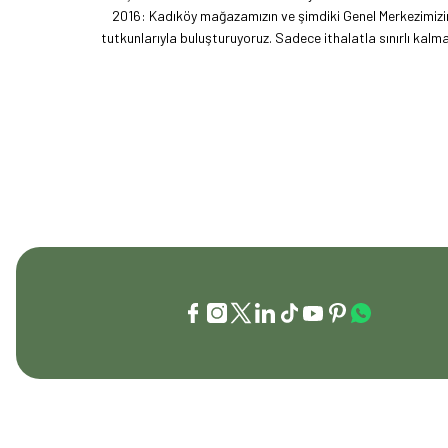
2016: Kadıköy mağazamızın ve şimdiki Genel Merkezimizin 
tutkunlarıyla buluşturuyoruz. Sadece ithalatla sınırlı ka
akımını getiren ve bu kültürü doğaseverlerle buluşturan
vizyonumuzu okyanus ötesine taşıdık. EFFCOP LLC şirket
t
İLETİŞİM
KURUMSAL