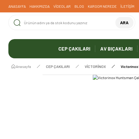
ANASAYFA
HAKKIMIZDA
VİDEOLAR
BLOG
KARGOM NEREDE
İLETİŞİM
ARA
CEP ÇAKILARI
AV BIÇAKLARI
Anasayfa
CEP ÇAKILARI
VİCTORİNOX
Victorinox