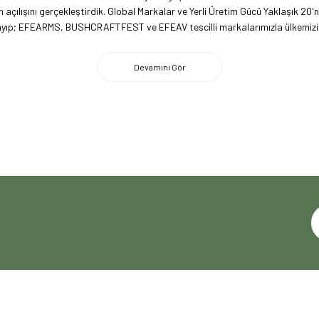
açılışını gerçekleştirdik. Global Markalar ve Yerli Üretim Gücü Yaklaşık 20'
lmayıp; EFEARMS, BUSHCRAFTFEST ve EFEAV tescilli markalarımızla ülkemizi 
 firma olarak, kamp ve outdoor dünyasındaki yenilikleri yakından takip edi
imiz ile ABD pazarına açılarak, bilgi birikimimizi ve yerli üretim markaları
ecrübemizle, doğaya tutkun herkesin yol arkadaşı olmaktan gurur duyuyoru
HIZLI ERİŞİM