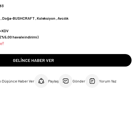
83
C
,
Doğa-BUSHCRAFT
,
Koleksiyon
,
Avcılık
+ KDV
(%5,00 havale indirimi)
e!!
GELINCE HABER VER
tı Düşünce Haber Ver
Paylaş
Gönder
Yorum Yaz