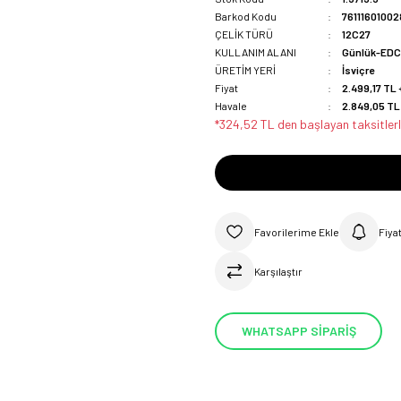
Barkod Kodu
76111601002
ÇELİK TÜRÜ
12C27
KULLANIM ALANI
Günlük-ED
ÜRETİM YERİ
İsviçre
Fiyat
2.499,17 TL 
Havale
2.849,05 TL 
*324,52 TL den başlayan taksitlerl
Fiya
Karşılaştır
WHATSAPP SİPARİŞ