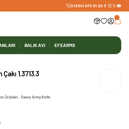
0 (530) 073 01 20
ANLARI
BALIK AVI
EFEARMS
 Çakı 1.3713.3
nox Ürünleri , Swiss Army Knife
X