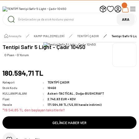
UYARI ! KARGOLAR 13 TEMMUZ 2026 YAPILACAK
1000 TL ve Üzeri Ücretsiz Kargo
1000 TL ve Üzeri Ücretsiz Kargo
ARA
1000 TL ve Üzeri Ücretsiz Kargo
Anasayfa
KAMP MALZEMELERİ
TENTİPİ ÇADIR
Tentipi Safir 5 Lig
Tentipi Safir 5 Light - Çadır 10450
0 Puan - 0 Yorum
180.594,71 TL
Kategori
TENTİPİ ÇADIR
Stok Kodu
10450
KULLANIM ALANI
Askeri-TACTİCAL
,
Doğa-BUSHCRAFT
Fiyat
2.740,83 EUR + KDV
Havale
171.564,98 TL (%5,00 havale indirimi)
*19.541,85 TL den başlayan taksitlerle!!
GELINCE HABER VER