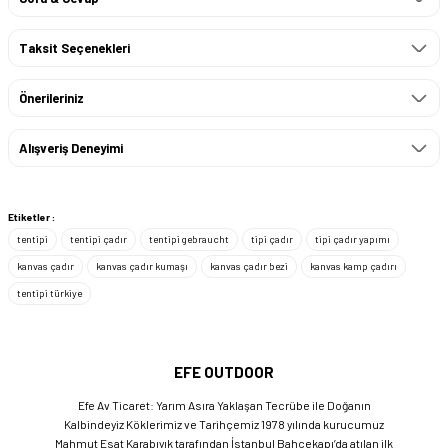
Taksit Seçenekleri
Önerileriniz
Alışveriş Deneyimi
Etiketler :
tentipi
tentipi çadır
tentipi gebraucht
tipi çadır
tipi çadır yapımı
kanvas çadır
kanvas çadır kumaşı
kanvas çadır bezi
kanvas kamp çadırı
tentipi türkiye
EFE OUTDOOR
Efe Av Ticaret: Yarım Asıra Yaklaşan Tecrübe ile Doğanın
Kalbindeyiz Köklerimiz ve Tarihçemiz 1978 yılında kurucumuz
Mahmut Esat Karabıyık tarafından İstanbul Bahçekapı’da atılan ilk