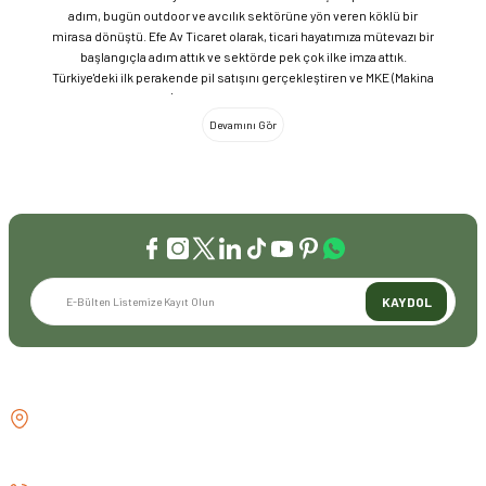
adım, bugün outdoor ve avcılık sektörüne yön veren köklü bir
mirasa dönüştü. Efe Av Ticaret olarak, ticari hayatımıza mütevazı bir
başlangıçla adım attık ve sektörde pek çok ilke imza attık.
Türkiye'deki ilk perakende pil satışını gerçekleştiren ve MKE (Makina
ve Kimya Endüstrisi) üretimi ürünleri satan ilk bayilerden biri olma
gururunu taşıyoruz. 1981 yılında Eminönü’nde açtığımız ve mülkiyeti
bize ait olan mağazamızda, tam 45 yılı aşkın süredir aynı adreste,
aynı güvenle hizmet vermeye devam ediyoruz. Dijital Dönüşüm ve
Büyüme Geleneksel değerlerimizi teknolojiyle birleştirerek
sektörün öncüsü olmayı sürdürdük: 2004: Sektörün ilk kurumsal
web sitesini hayata geçirdik. 2008: Sektörün ilk E-ticaret sitesini
kurarak tüm Türkiye'ye hizmet vermeye başladık. 2016: Kadıköy
mağazamızın ve şimdiki Genel Merkezimizin açılışını
gerçekleştirdik. Global Markalar ve Yerli Üretim Gücü Yaklaşık
KAYDOL
20'nin üzerinde dünya markasını Türkiye'ye getirerek outdoor
tutkunlarıyla buluşturuyoruz. Sadece ithalatla sınırlı kalmayıp;
EFEARMS, BUSHCRAFTFEST ve EFEAV tescilli markalarımızla
ülkemizi uluslararası arenada temsil ediyoruz. Türkiye'ye Bushcraft
İLETİŞİM
akımını getiren ve bu kültürü doğaseverlerle buluşturan firma
olarak, kamp ve outdoor dünyasındaki yenilikleri yakından takip
GÖZTEPE MH . FAHRETTİN KERİM
ediyoruz. Amerika Pazarı ve EFFCOP LLC 2022 yılı itibarıyla
GÖKAY CD NO:216B KADIKÖY
vizyonumuzu okyanus ötesine taşıdık. EFFCOP LLC şirketimiz ile
İSTANBUL TÜRKİYE
ABD pazarına açılarak, bilgi birikimimizi ve yerli üretim