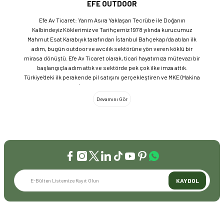
EFE OUTDOOR
Efe Av Ticaret: Yarım Asıra Yaklaşan Tecrübe ile Doğanın
Kalbindeyiz Köklerimiz ve Tarihçemiz 1978 yılında kurucumuz
Mahmut Esat Karabıyık tarafından İstanbul Bahçekapı’da atılan ilk
adım, bugün outdoor ve avcılık sektörüne yön veren köklü bir
mirasa dönüştü. Efe Av Ticaret olarak, ticari hayatımıza mütevazı bir
başlangıçla adım attık ve sektörde pek çok ilke imza attık.
Türkiye'deki ilk perakende pil satışını gerçekleştiren ve MKE (Makina
ve Kimya Endüstrisi) üretimi ürünleri satan ilk bayilerden biri olma
gururunu taşıyoruz. 1981 yılında Eminönü’nde açtığımız ve mülkiyeti
bize ait olan mağazamızda, tam 45 yılı aşkın süredir aynı adreste,
aynı güvenle hizmet vermeye devam ediyoruz. Dijital Dönüşüm ve
Büyüme Geleneksel değerlerimizi teknolojiyle birleştirerek
sektörün öncüsü olmayı sürdürdük: 2004: Sektörün ilk kurumsal
web sitesini hayata geçirdik. 2008: Sektörün ilk E-ticaret sitesini
kurarak tüm Türkiye'ye hizmet vermeye başladık. 2016: Kadıköy
mağazamızın ve şimdiki Genel Merkezimizin açılışını
gerçekleştirdik. Global Markalar ve Yerli Üretim Gücü Yaklaşık
KAYDOL
20'nin üzerinde dünya markasını Türkiye'ye getirerek outdoor
tutkunlarıyla buluşturuyoruz. Sadece ithalatla sınırlı kalmayıp;
EFEARMS, BUSHCRAFTFEST ve EFEAV tescilli markalarımızla
ülkemizi uluslararası arenada temsil ediyoruz. Türkiye'ye Bushcraft
İLETİŞİM
akımını getiren ve bu kültürü doğaseverlerle buluşturan firma