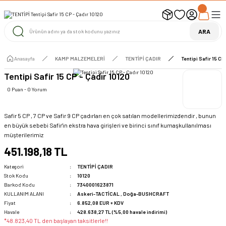
UYARI ! KARGOLAR 13 TEMMUZ 2026 YAPILACAK
1000 TL ve Üzeri Ücretsiz Kargo
1000 TL ve Üzeri Ücretsiz Kargo
ARA
1000 TL ve Üzeri Ücretsiz Kargo
Anasayfa
KAMP MALZEMELERİ
TENTİPİ ÇADIR
Tentipi Safir 15 CP
Tentipi Safir 15 CP - Çadır 10120
0 Puan - 0 Yorum
Safir 5 CP , 7 CP ve Safir 9 CP çadırları en çok satılan modellerimizdendir , bunun
en büyük sebebi Safir'in ekstra hava girişleri ve birinci sınıf kumaşkullanılması
müşterilerimiz
451.198,18 TL
Kategori
TENTİPİ ÇADIR
Stok Kodu
10120
Barkod Kodu
7340001623871
KULLANIM ALANI
Askeri-TACTİCAL
,
Doğa-BUSHCRAFT
Fiyat
6.852,08 EUR + KDV
Havale
428.638,27 TL (%5,00 havale indirimi)
*48.823,40 TL den başlayan taksitlerle!!