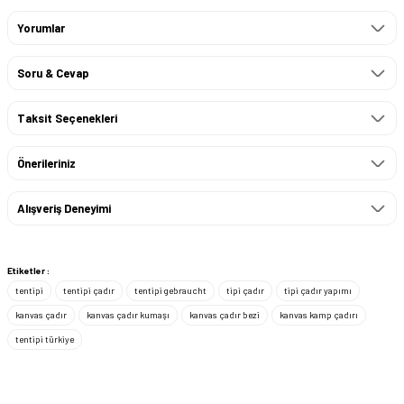
Yorumlar
Soru & Cevap
Taksit Seçenekleri
Önerileriniz
Alışveriş Deneyimi
Etiketler :
tentipi
tentipi çadır
tentipi gebraucht
tipi çadır
tipi çadır yapımı
kanvas çadır
kanvas çadır kumaşı
kanvas çadır bezi
kanvas kamp çadırı
tentipi türkiye