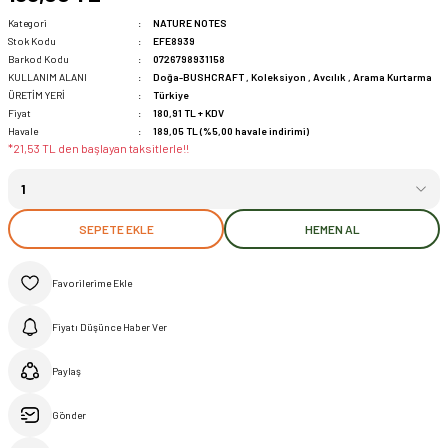
Kategori
NATURE NOTES
Stok Kodu
EFE8939
Barkod Kodu
0726798931158
KULLANIM ALANI
Doğa-BUSHCRAFT
,
Koleksiyon
,
Avcılık
,
Arama Kurtarma
ÜRETİM YERİ
Türkiye
Fiyat
180,91 TL + KDV
Havale
189,05 TL (%5,00 havale indirimi)
*21,53 TL den başlayan taksitlerle!!
SEPETE EKLE
HEMEN AL
Fiyatı Düşünce Haber Ver
Paylaş
Gönder