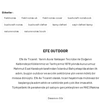
Etiketler :
fieldnotes
field notes uk
field notes cover
bushcraft notebook
bushcraft notes
bushcraft defter
kamp defteri
seyir defteri kamp
nature notes
nature notes book
EFE OUTDOOR
Efe Av Ticaret: Yarım Asıra Yaklaşan Tecrübe ile Doğanın
Kalbindeyiz Köklerimiz ve Tarihçemiz 1978 yılında kurucumuz
Mahmut Esat Karabıyık tarafından İstanbul Bahçekapı’da atılan ilk
adım, bugün outdoor ve avcılık sektörüne yön veren köklü bir
mirasa dönüştü. Efe Av Ticaret olarak, ticari hayatımıza mütevazı bir
başlangıçla adım attık ve sektörde pek çok ilke imza attık.
Türkiye'deki ilk perakende pil satışını gerçekleştiren ve MKE (Makina
ve Kimya Endüstrisi) üretimi ürünleri satan ilk bayilerden biri olma
gururunu taşıyoruz. 1981 yılında Eminönü’nde açtığımız ve mülkiyeti
bize ait olan mağazamızda, tam 45 yılı aşkın süredir aynı adreste,
aynı güvenle hizmet vermeye devam ediyoruz. Dijital Dönüşüm ve
Büyüme Geleneksel değerlerimizi teknolojiyle birleştirerek