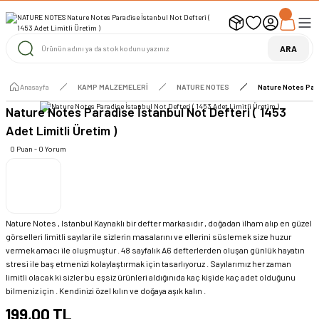
UYARI ! KARGOLAR 13 TEMMUZ 2026 YAPILACAK
1000 TL ve Üzeri Ücretsiz Kargo
1000 TL ve Üzeri Ücretsiz Kargo
ARA
1000 TL ve Üzeri Ücretsiz Kargo
Anasayfa
KAMP MALZEMELERİ
NATURE NOTES
Nature Notes Parad
Nature Notes Paradise İstanbul Not Defteri ( 1453
Adet Limitli Üretim )
0 Puan - 0 Yorum
Nature Notes , Istanbul Kaynaklı bir defter markasıdır , doğadan ilham alıp en güzel
görselleri limitli sayılar ile sizlerin masalarını ve ellerini süslemek size huzur
vermek amacı ile oluşmuştur . 48 sayfalık A6 defterlerden oluşan günlük hayatın
stresi ile baş etmenizi kolaylaştırmak için tasarlıyoruz . Sayılarımız her zaman
limitli olacak ki sizler bu eşsiz ürünleri aldığınıda kaç kişide kaç adet olduğunu
bilmeniz için . Kendinizi özel kılın ve doğaya aşık kalın .
199,00 TL