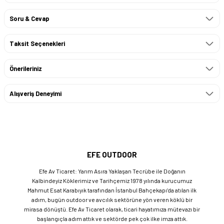
Soru & Cevap
Taksit Seçenekleri
Önerileriniz
Alışveriş Deneyimi
EFE OUTDOOR
Efe Av Ticaret: Yarım Asıra Yaklaşan Tecrübe ile Doğanın
Kalbindeyiz Köklerimiz ve Tarihçemiz 1978 yılında kurucumuz
Mahmut Esat Karabıyık tarafından İstanbul Bahçekapı’da atılan ilk
adım, bugün outdoor ve avcılık sektörüne yön veren köklü bir
mirasa dönüştü. Efe Av Ticaret olarak, ticari hayatımıza mütevazı bir
başlangıçla adım attık ve sektörde pek çok ilke imza attık.