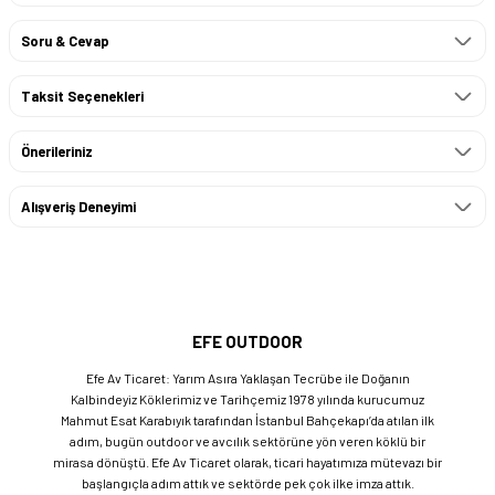
Soru & Cevap
Taksit Seçenekleri
Önerileriniz
Alışveriş Deneyimi
EFE OUTDOOR
Efe Av Ticaret: Yarım Asıra Yaklaşan Tecrübe ile Doğanın
Kalbindeyiz Köklerimiz ve Tarihçemiz 1978 yılında kurucumuz
Mahmut Esat Karabıyık tarafından İstanbul Bahçekapı’da atılan ilk
adım, bugün outdoor ve avcılık sektörüne yön veren köklü bir
mirasa dönüştü. Efe Av Ticaret olarak, ticari hayatımıza mütevazı bir
başlangıçla adım attık ve sektörde pek çok ilke imza attık.