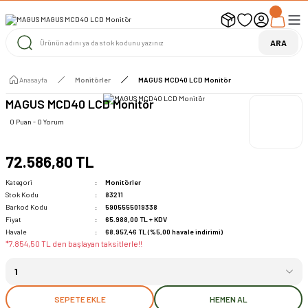
UYARI ! KARGOLAR 13 TEMMUZ 2026 YAPILACAK
1000 TL ve Üzeri Ücretsiz Kargo
1000 TL ve Üzeri Ücretsiz Kargo
ARA
1000 TL ve Üzeri Ücretsiz Kargo
Anasayfa
Monitörler
MAGUS MCD40 LCD Monitör
MAGUS MCD40 LCD Monitör
0 Puan - 0 Yorum
72.586,80 TL
Kategori
Monitörler
Stok Kodu
83211
Barkod Kodu
5905555019338
Fiyat
65.988,00 TL + KDV
Havale
68.957,46 TL (%5,00 havale indirimi)
*7.854,50 TL den başlayan taksitlerle!!
SEPETE EKLE
HEMEN AL