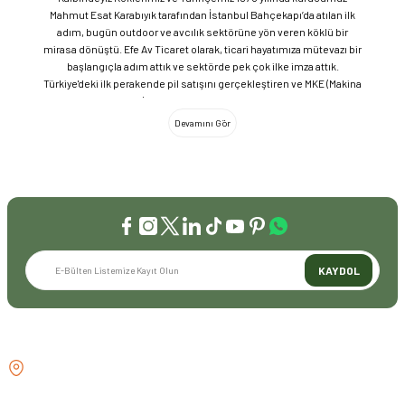
Mahmut Esat Karabıyık tarafından İstanbul Bahçekapı’da atılan ilk
adım, bugün outdoor ve avcılık sektörüne yön veren köklü bir
mirasa dönüştü. Efe Av Ticaret olarak, ticari hayatımıza mütevazı bir
başlangıçla adım attık ve sektörde pek çok ilke imza attık.
Türkiye'deki ilk perakende pil satışını gerçekleştiren ve MKE (Makina
ve Kimya Endüstrisi) üretimi ürünleri satan ilk bayilerden biri olma
gururunu taşıyoruz. 1981 yılında Eminönü’nde açtığımız ve mülkiyeti
bize ait olan mağazamızda, tam 45 yılı aşkın süredir aynı adreste,
aynı güvenle hizmet vermeye devam ediyoruz. Dijital Dönüşüm ve
Büyüme Geleneksel değerlerimizi teknolojiyle birleştirerek
sektörün öncüsü olmayı sürdürdük: 2004: Sektörün ilk kurumsal
web sitesini hayata geçirdik. 2008: Sektörün ilk E-ticaret sitesini
kurarak tüm Türkiye'ye hizmet vermeye başladık. 2016: Kadıköy
mağazamızın ve şimdiki Genel Merkezimizin açılışını
gerçekleştirdik. Global Markalar ve Yerli Üretim Gücü Yaklaşık
KAYDOL
20'nin üzerinde dünya markasını Türkiye'ye getirerek outdoor
tutkunlarıyla buluşturuyoruz. Sadece ithalatla sınırlı kalmayıp;
EFEARMS, BUSHCRAFTFEST ve EFEAV tescilli markalarımızla
ülkemizi uluslararası arenada temsil ediyoruz. Türkiye'ye Bushcraft
İLETİŞİM
akımını getiren ve bu kültürü doğaseverlerle buluşturan firma
olarak, kamp ve outdoor dünyasındaki yenilikleri yakından takip
GÖZTEPE MH . FAHRETTİN KERİM
ediyoruz. Amerika Pazarı ve EFFCOP LLC 2022 yılı itibarıyla
GÖKAY CD NO:216B KADIKÖY
vizyonumuzu okyanus ötesine taşıdık. EFFCOP LLC şirketimiz ile
İSTANBUL TÜRKİYE