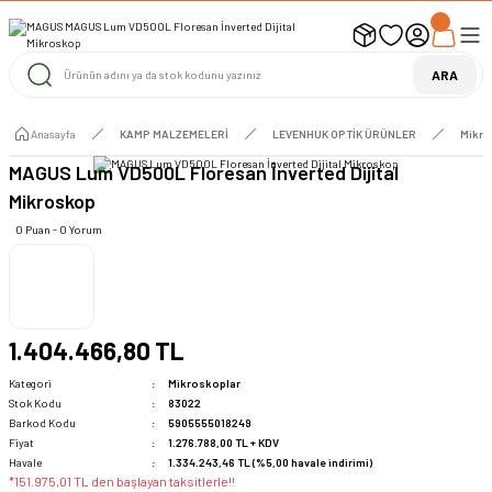
UYARI ! KARGOLAR 13 TEMMUZ 2026 YAPILACAK
1000 TL ve Üzeri Ücretsiz Kargo
1000 TL ve Üzeri Ücretsiz Kargo
ARA
1000 TL ve Üzeri Ücretsiz Kargo
Anasayfa
KAMP MALZEMELERİ
LEVENHUK OPTİK ÜRÜNLER
Mikro
MAGUS Lum VD500L Floresan İnverted Dijital
Mikroskop
0 Puan - 0 Yorum
1.404.466,80 TL
Kategori
Mikroskoplar
Stok Kodu
83022
Barkod Kodu
5905555018249
Fiyat
1.276.788,00 TL + KDV
Havale
1.334.243,46 TL (%5,00 havale indirimi)
*151.975,01 TL den başlayan taksitlerle!!