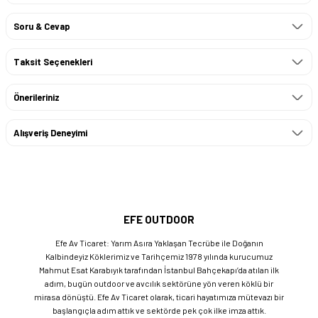
Soru & Cevap
Taksit Seçenekleri
Önerileriniz
Alışveriş Deneyimi
EFE OUTDOOR
Efe Av Ticaret: Yarım Asıra Yaklaşan Tecrübe ile Doğanın
Kalbindeyiz Köklerimiz ve Tarihçemiz 1978 yılında kurucumuz
Mahmut Esat Karabıyık tarafından İstanbul Bahçekapı’da atılan ilk
adım, bugün outdoor ve avcılık sektörüne yön veren köklü bir
mirasa dönüştü. Efe Av Ticaret olarak, ticari hayatımıza mütevazı bir
başlangıçla adım attık ve sektörde pek çok ilke imza attık.