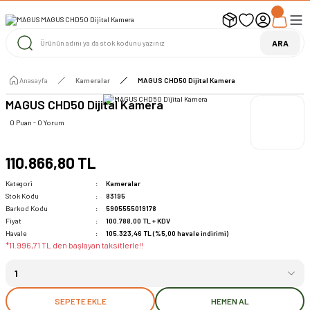
UYARI ! KARGOLAR 13 TEMMUZ 2026 YAPILACAK
1000 TL ve Üzeri Ücretsiz Kargo
1000 TL ve Üzeri Ücretsiz Kargo
ARA
1000 TL ve Üzeri Ücretsiz Kargo
Anasayfa
Kameralar
MAGUS CHD50 Dijital Kamera
MAGUS CHD50 Dijital Kamera
0 Puan - 0 Yorum
110.866,80 TL
Kategori
Kameralar
Stok Kodu
83195
Barkod Kodu
5905555019178
Fiyat
100.788,00 TL + KDV
Havale
105.323,46 TL (%5,00 havale indirimi)
*11.996,71 TL den başlayan taksitlerle!!
SEPETE EKLE
HEMEN AL