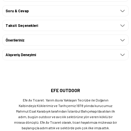
Soru & Cevap
Taksit Seçenekleri
Önerileriniz
Alışveriş Deneyimi
EFE OUTDOOR
Efe Av Ticaret: Yarım Asıra Yaklaşan Tecrübe ile Doğanın
Kalbindeyiz Köklerimiz ve Tarihçemiz 1978 yılında kurucumuz
Mahmut Esat Karabıyık tarafından İstanbul Bahçekapı’da atılan ilk
adım, bugün outdoor ve avcılık sektörüne yön veren köklü bir
mirasa dönüştü. Efe Av Ticaret olarak, ticari hayatımıza mütevazı bir
başlangıçla adım attık ve sektörde pek çok ilke imza attık.