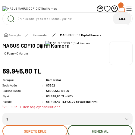
UYARI ! KARGOLAR 13 TEMMUZ 2026 YAPILACAK
1000 TL ve Üzeri Ücretsiz Kargo
1000 TL ve Üzeri Ücretsiz Kargo
ARA
1000 TL ve Üzeri Ücretsiz Kargo
Anasayfa
Kameralar
MAGUS CDF10 Dijital Kamera
MAGUS CDF10 Dijital Kamera
0 Puan - 0 Yorum
69.946,80 TL
Kategori
Kameralar
Stok Kodu
83202
Barkod Kodu
5905555019246
Fiyat
63.588,00 TL + KDV
Havale
66.449,46 TL (%5,00 havale indirimi)
*7.568,83 TL den başlayan taksitlerle!!
SEPETE EKLE
HEMEN AL