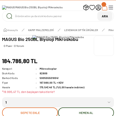
UYARI ! KARGOLAR 13 TEMMUZ 2026 YAPILACAK
1000 TL ve Üzeri Ücretsiz Kargo
1000 TL ve Üzeri Ücretsiz Kargo
ARA
1000 TL ve Üzeri Ücretsiz Kargo
Anasayfa
KAMP MALZEMELERİ
LEVENHUK OPTİK ÜRÜNLER
Mikro
MAGUS Bio 250BL Biyoloji Mikroskobu
0 Puan - 0 Yorum
184.786,80 TL
Kategori
Mikroskoplar
Stok Kodu
82889
Barkod Kodu
5905555018041
Fiyat
167.988,00 TL + KDV
Havale
175.547,46 TL (%5,00 havale indirimi)
*19.995,47 TL den başlayan taksitlerle!!
SEPETE EKLE
HEMEN AL