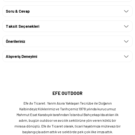
Soru & Cevap
Taksit Seçenekleri
Önerileriniz
Alışveriş Deneyimi
EFE OUTDOOR
Efe Av Ticaret: Yarım Asıra Yaklaşan Tecrübe ile Doğanın
Kalbindeyiz Köklerimiz ve Tarihçemiz 1978 yılında kurucumuz
Mahmut Esat Karabıyık tarafından İstanbul Bahçekapı’da atılan ilk
adım, bugün outdoor ve avcılık sektörüne yön veren köklü bir
mirasa dönüştü. Efe Av Ticaret olarak, ticari hayatımıza mütevazı bir
başlangıçla adım attık ve sektörde pek çok ilke imza attık.