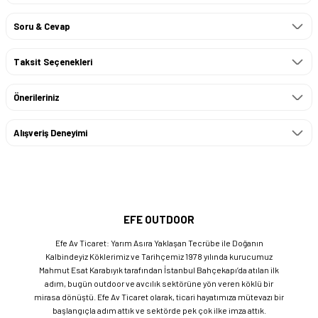
Soru & Cevap
Taksit Seçenekleri
Önerileriniz
Alışveriş Deneyimi
EFE OUTDOOR
Efe Av Ticaret: Yarım Asıra Yaklaşan Tecrübe ile Doğanın
Kalbindeyiz Köklerimiz ve Tarihçemiz 1978 yılında kurucumuz
Mahmut Esat Karabıyık tarafından İstanbul Bahçekapı’da atılan ilk
adım, bugün outdoor ve avcılık sektörüne yön veren köklü bir
mirasa dönüştü. Efe Av Ticaret olarak, ticari hayatımıza mütevazı bir
başlangıçla adım attık ve sektörde pek çok ilke imza attık.