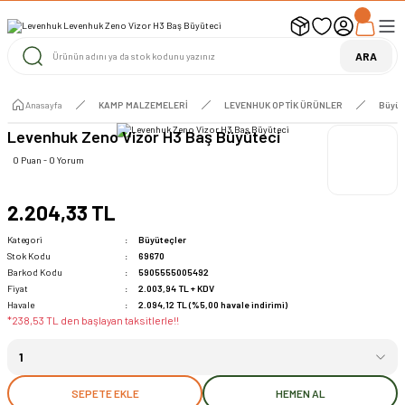
UYARI ! KARGOLAR 13 TEMMUZ 2026 YAPILACAK
1000 TL ve Üzeri Ücretsiz Kargo
1000 TL ve Üzeri Ücretsiz Kargo
ARA
1000 TL ve Üzeri Ücretsiz Kargo
Anasayfa
KAMP MALZEMELERİ
LEVENHUK OPTİK ÜRÜNLER
Büyüt
Levenhuk Zeno Vizor H3 Baş Büyüteci
0 Puan - 0 Yorum
2.204,33 TL
Kategori
Büyüteçler
Stok Kodu
69670
Barkod Kodu
5905555005492
Fiyat
2.003,94 TL + KDV
Havale
2.094,12 TL (%5,00 havale indirimi)
*238,53 TL den başlayan taksitlerle!!
SEPETE EKLE
HEMEN AL