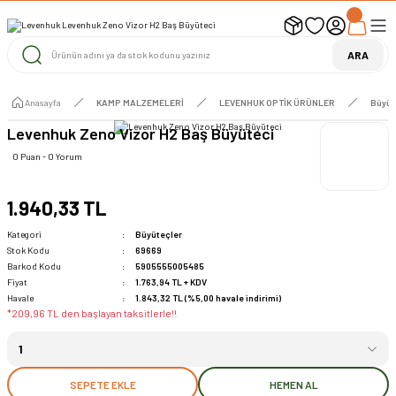
UYARI ! KARGOLAR 13 TEMMUZ 2026 YAPILACAK
1000 TL ve Üzeri Ücretsiz Kargo
1000 TL ve Üzeri Ücretsiz Kargo
ARA
1000 TL ve Üzeri Ücretsiz Kargo
Anasayfa
KAMP MALZEMELERİ
LEVENHUK OPTİK ÜRÜNLER
Büyüt
Levenhuk Zeno Vizor H2 Baş Büyüteci
0 Puan - 0 Yorum
1.940,33 TL
Kategori
Büyüteçler
Stok Kodu
69669
Barkod Kodu
5905555005485
Fiyat
1.763,94 TL + KDV
Havale
1.843,32 TL (%5,00 havale indirimi)
*209,96 TL den başlayan taksitlerle!!
SEPETE EKLE
HEMEN AL