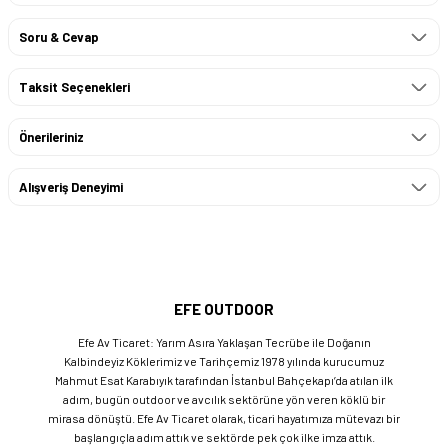
Soru & Cevap
Taksit Seçenekleri
Önerileriniz
Alışveriş Deneyimi
EFE OUTDOOR
Efe Av Ticaret: Yarım Asıra Yaklaşan Tecrübe ile Doğanın
Kalbindeyiz Köklerimiz ve Tarihçemiz 1978 yılında kurucumuz
Mahmut Esat Karabıyık tarafından İstanbul Bahçekapı’da atılan ilk
adım, bugün outdoor ve avcılık sektörüne yön veren köklü bir
mirasa dönüştü. Efe Av Ticaret olarak, ticari hayatımıza mütevazı bir
başlangıçla adım attık ve sektörde pek çok ilke imza attık.