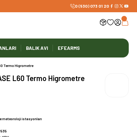
0 (530) 073 01 20
ANLARI
BALIK AVI
EFEARMS
0 Termo Higrometre
ASE L60 Termo Higrometre
 meteoroloji istasyonları
6535