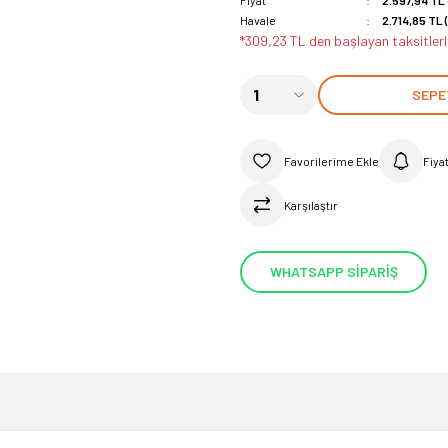
Fiyat
2.597,94 TL
Havale
2.714,85 TL 
*309,23 TL den başlayan taksitlerl
SEPE
Fiya
Karşılaştır
WHATSAPP SİPARİŞ