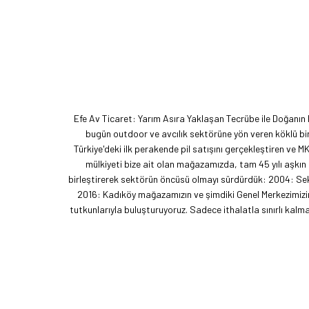
Efe Av Ticaret: Yarım Asıra Yaklaşan Tecrübe ile Doğanın
bugün outdoor ve avcılık sektörüne yön veren köklü bir
Türkiye'deki ilk perakende pil satışını gerçekleştiren ve M
mülkiyeti bize ait olan mağazamızda, tam 45 yılı aşkın
birleştirerek sektörün öncüsü olmayı sürdürdük: 2004: Sekt
2016: Kadıköy mağazamızın ve şimdiki Genel Merkezimizin 
tutkunlarıyla buluşturuyoruz. Sadece ithalatla sınırlı ka
akımını getiren ve bu kültürü doğaseverlerle buluşturan
vizyonumuzu okyanus ötesine taşıdık. EFFCOP LLC şirket
t