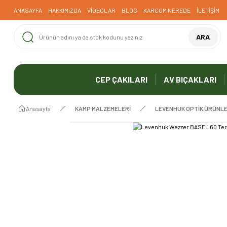
ANASAYFA
HAKKIMIZDA
VİDEOLAR
BLOG
KARGOM NEREDE
İLETİŞİM
ARA
CEP ÇAKILARI
AV BIÇAKLARI
Anasayfa
KAMP MALZEMELERİ
LEVENHUK OPTİK ÜRÜNL