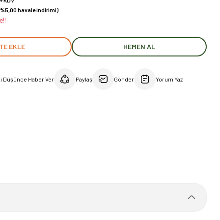
 + KDV
(%5,00 havale indirimi)
e!!
TE EKLE
HEMEN AL
tı Düşünce Haber Ver
Paylaş
Gönder
Yorum Yaz