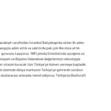
rabıyık tarafından İstanbul Bahçekapı’da atılan ilk adım,
angıçla adım attık ve sektörde pek çok ilke imza attık.
ma gururunu taşıyoruz. 1981 yılında Eminönü’nde açtığımız ve
Dönüşüm ve Büyüme Geleneksel değerlerimizi teknolojiyle
et sitesini kurarak tüm Türkiye'ye hizmet vermeye başladık.
nin üzerinde dünya markasını Türkiye'ye getirerek outdoor
uluslararası arenada temsil ediyoruz. Türkiye'ye Bushcraft
yoruz. Amerika Pazarı ve EFFCOP LLC 2022 yılı itibarıyla
mızı global pazarda büyütmeye devam ediyoruz. 48 yıllık
z.