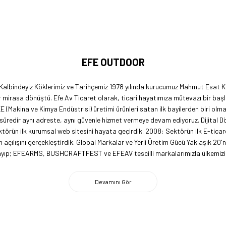
EFE OUTDOOR
 Kalbindeyiz Köklerimiz ve Tarihçemiz 1978 yılında kurucumuz Mahmut Esat Ka
 mirasa dönüştü. Efe Av Ticaret olarak, ticari hayatımıza mütevazı bir başl
KE (Makina ve Kimya Endüstrisi) üretimi ürünleri satan ilk bayilerden biri ol
 süredir aynı adreste, aynı güvenle hizmet vermeye devam ediyoruz. Dijital 
örün ilk kurumsal web sitesini hayata geçirdik. 2008: Sektörün ilk E-ticar
açılışını gerçekleştirdik. Global Markalar ve Yerli Üretim Gücü Yaklaşık 20'
lmayıp; EFEARMS, BUSHCRAFTFEST ve EFEAV tescilli markalarımızla ülkemizi 
 firma olarak, kamp ve outdoor dünyasındaki yenilikleri yakından takip edi
imiz ile ABD pazarına açılarak, bilgi birikimimizi ve yerli üretim markaları
ecrübemizle, doğaya tutkun herkesin yol arkadaşı olmaktan gurur duyuyoru