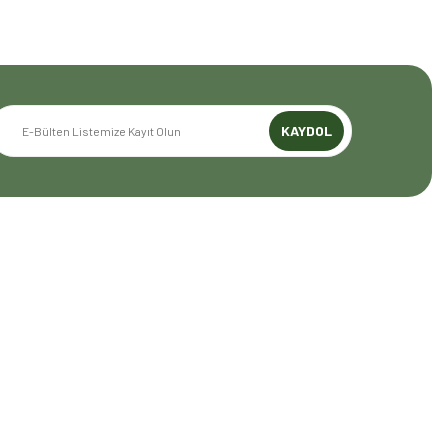
KAYDOL
GENEL BİLGİLER
Mesafeli Satış Sözleşmesi
Gizlilik ve Güvenlik
İptal İade Koşullari
Kişisel Veriler Politikası