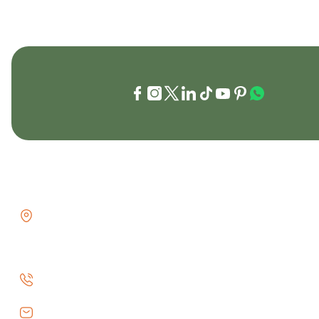
İLETİŞİM
KURUMSAL
GÖZTEPE MH . FAHRETTİN KERİM
İletişim
GÖKAY CD NO:216B KADIKÖY
İletişim Formu
İSTANBUL TÜRKİYE
Havale Bildiri
0 (530) 073 01 20
Kargo Takibi
info@efeav.com.tr