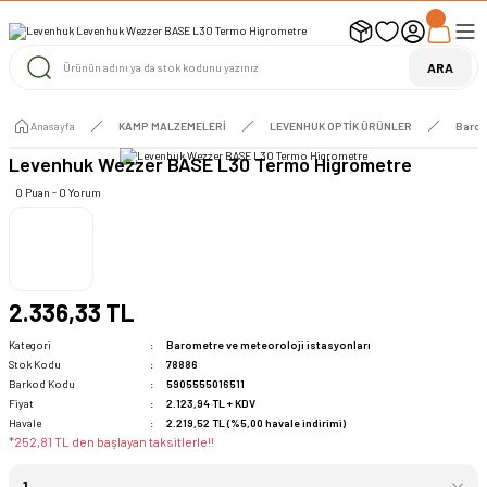
UYARI ! KARGOLAR 13 TEMMUZ 2026 YAPILACAK
1000 TL ve Üzeri Ücretsiz Kargo
1000 TL ve Üzeri Ücretsiz Kargo
ARA
1000 TL ve Üzeri Ücretsiz Kargo
Anasayfa
KAMP MALZEMELERİ
LEVENHUK OPTİK ÜRÜNLER
Barom
Levenhuk Wezzer BASE L30 Termo Higrometre
0 Puan - 0 Yorum
2.336,33 TL
Kategori
Barometre ve meteoroloji istasyonları
Stok Kodu
78886
Barkod Kodu
5905555016511
Fiyat
2.123,94 TL + KDV
Havale
2.219,52 TL (%5,00 havale indirimi)
*252,81 TL den başlayan taksitlerle!!