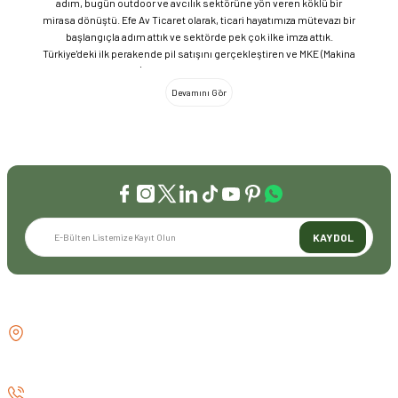
adım, bugün outdoor ve avcılık sektörüne yön veren köklü bir
mirasa dönüştü. Efe Av Ticaret olarak, ticari hayatımıza mütevazı bir
başlangıçla adım attık ve sektörde pek çok ilke imza attık.
Türkiye'deki ilk perakende pil satışını gerçekleştiren ve MKE (Makina
ve Kimya Endüstrisi) üretimi ürünleri satan ilk bayilerden biri olma
gururunu taşıyoruz. 1981 yılında Eminönü’nde açtığımız ve mülkiyeti
bize ait olan mağazamızda, tam 45 yılı aşkın süredir aynı adreste,
aynı güvenle hizmet vermeye devam ediyoruz. Dijital Dönüşüm ve
Büyüme Geleneksel değerlerimizi teknolojiyle birleştirerek
sektörün öncüsü olmayı sürdürdük: 2004: Sektörün ilk kurumsal
web sitesini hayata geçirdik. 2008: Sektörün ilk E-ticaret sitesini
kurarak tüm Türkiye'ye hizmet vermeye başladık. 2016: Kadıköy
mağazamızın ve şimdiki Genel Merkezimizin açılışını
gerçekleştirdik. Global Markalar ve Yerli Üretim Gücü Yaklaşık
KAYDOL
20'nin üzerinde dünya markasını Türkiye'ye getirerek outdoor
tutkunlarıyla buluşturuyoruz. Sadece ithalatla sınırlı kalmayıp;
EFEARMS, BUSHCRAFTFEST ve EFEAV tescilli markalarımızla
ülkemizi uluslararası arenada temsil ediyoruz. Türkiye'ye Bushcraft
İLETİŞİM
akımını getiren ve bu kültürü doğaseverlerle buluşturan firma
olarak, kamp ve outdoor dünyasındaki yenilikleri yakından takip
GÖZTEPE MH . FAHRETTİN KERİM
ediyoruz. Amerika Pazarı ve EFFCOP LLC 2022 yılı itibarıyla
GÖKAY CD NO:216B KADIKÖY
vizyonumuzu okyanus ötesine taşıdık. EFFCOP LLC şirketimiz ile
İSTANBUL TÜRKİYE
ABD pazarına açılarak, bilgi birikimimizi ve yerli üretim
markalarımızı global pazarda büyütmeye devam ediyoruz. 48 yıllık
0 (530) 073 01 20