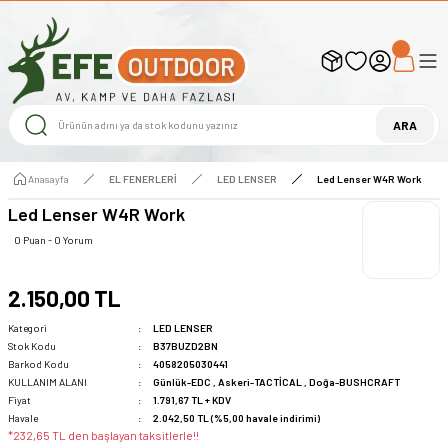
UYARI ! KARGOLAR 13 TEMMUZ 2026 YAPILACAK
1000 TL ve Üzeri Ücretsiz Kargo
1000 TL ve Üzeri Ücretsiz Kargo
1000 TL ve Üzeri Ücretsiz Kargo
ARA
Anasayfa
EL FENERLERİ
LED LENSER
Led Lenser W4R Work
Led Lenser W4R Work
0 Puan - 0 Yorum
2.150,00 TL
Kategori
LED LENSER
Stok Kodu
B37BUZD2BN
Barkod Kodu
4058205030441
KULLANIM ALANI
Günlük-EDC
,
Askeri-TACTİCAL
,
Doğa-BUSHCRAFT
Fiyat
1.791,67 TL + KDV
Havale
2.042,50 TL (%5,00 havale indirimi)
*232,65 TL den başlayan taksitlerle!!