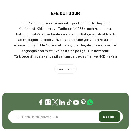
EFE OUTDOOR
Efe Av Ticaret: Yarım Asıra Yaklaşan Tecrübe ile Doğanın
Kalbindeyiz Köklerimiz ve Tarihçemiz 1978 yılında kurucumuz
Mahmut Esat Karabıyık tarafından İstanbul Bahçekapı’da atılan ilk
adım, bugün outdoor ve avcılık sektörüne yön veren köklü bir
mirasa dönüştü. Efe Av Ticaret olarak, ticari hayatımıza mütevazı bir
başlangıçla adım attık ve sektörde pek çok ilke imza attık.
Türkiye'deki ilk perakende pil satışını gerçekleştiren ve MKE (Makina
ve Kimya Endüstrisi) üretimi ürünleri satan ilk bayilerden biri olma
gururunu taşıyoruz. 1981 yılında Eminönü’nde açtığımız ve mülkiyeti
bize ait olan mağazamızda, tam 45 yılı aşkın süredir aynı adreste,
aynı güvenle hizmet vermeye devam ediyoruz. Dijital Dönüşüm ve
Büyüme Geleneksel değerlerimizi teknolojiyle birleştirerek
sektörün öncüsü olmayı sürdürdük: 2004: Sektörün ilk kurumsal
web sitesini hayata geçirdik. 2008: Sektörün ilk E-ticaret sitesini
kurarak tüm Türkiye'ye hizmet vermeye başladık. 2016: Kadıköy
mağazamızın ve şimdiki Genel Merkezimizin açılışını
gerçekleştirdik. Global Markalar ve Yerli Üretim Gücü Yaklaşık
KAYDOL
20'nin üzerinde dünya markasını Türkiye'ye getirerek outdoor
tutkunlarıyla buluşturuyoruz. Sadece ithalatla sınırlı kalmayıp;
EFEARMS, BUSHCRAFTFEST ve EFEAV tescilli markalarımızla