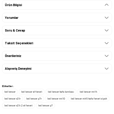
Ürün Bilgisi
Yorumlar
Soru & Cevap
Taksit Seçenekleri
Önerileriniz
Alışveriş Deneyimi
Etiketler :
led lenser
led lenser el feneri
led lenser kafa lambası
led lenser mt14
led lenser x21r
led lenser p7r
led lenser mt10
led lenser mh5 kafa feneri siyah
led lenser x21r.2 el feneri
led lenser p7