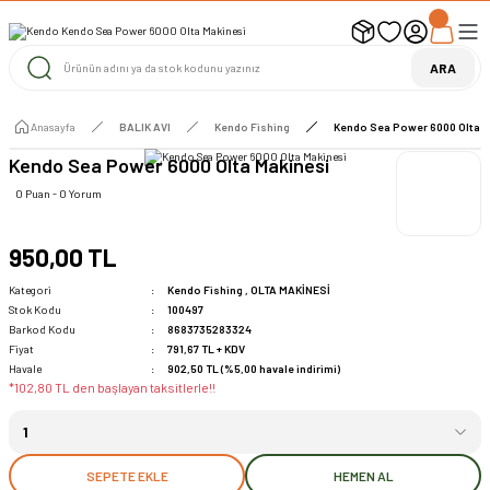
UYARI ! KARGOLAR 13 TEMMUZ 2026 YAPILACAK
1000 TL ve Üzeri Ücretsiz Kargo
1000 TL ve Üzeri Ücretsiz Kargo
ARA
1000 TL ve Üzeri Ücretsiz Kargo
Anasayfa
BALIK AVI
Kendo Fishing
Kendo Sea Power 6000 Olta M
Kendo Sea Power 6000 Olta Makinesi
0 Puan - 0 Yorum
950,00 TL
Kategori
Kendo Fishing
,
OLTA MAKİNESİ
Stok Kodu
100497
Barkod Kodu
8683735283324
Fiyat
791,67 TL + KDV
Havale
902,50 TL (%5,00 havale indirimi)
*102,80 TL den başlayan taksitlerle!!
SEPETE EKLE
HEMEN AL