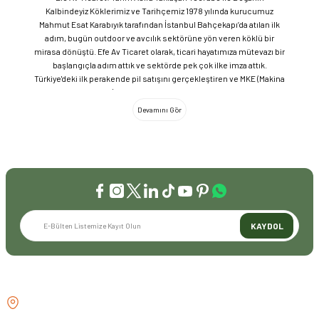
Kalbindeyiz Köklerimiz ve Tarihçemiz 1978 yılında kurucumuz
Mahmut Esat Karabıyık tarafından İstanbul Bahçekapı’da atılan ilk
adım, bugün outdoor ve avcılık sektörüne yön veren köklü bir
mirasa dönüştü. Efe Av Ticaret olarak, ticari hayatımıza mütevazı bir
başlangıçla adım attık ve sektörde pek çok ilke imza attık.
Türkiye'deki ilk perakende pil satışını gerçekleştiren ve MKE (Makina
ve Kimya Endüstrisi) üretimi ürünleri satan ilk bayilerden biri olma
gururunu taşıyoruz. 1981 yılında Eminönü’nde açtığımız ve mülkiyeti
bize ait olan mağazamızda, tam 45 yılı aşkın süredir aynı adreste,
aynı güvenle hizmet vermeye devam ediyoruz. Dijital Dönüşüm ve
Büyüme Geleneksel değerlerimizi teknolojiyle birleştirerek
sektörün öncüsü olmayı sürdürdük: 2004: Sektörün ilk kurumsal
web sitesini hayata geçirdik. 2008: Sektörün ilk E-ticaret sitesini
kurarak tüm Türkiye'ye hizmet vermeye başladık. 2016: Kadıköy
mağazamızın ve şimdiki Genel Merkezimizin açılışını
gerçekleştirdik. Global Markalar ve Yerli Üretim Gücü Yaklaşık
KAYDOL
20'nin üzerinde dünya markasını Türkiye'ye getirerek outdoor
tutkunlarıyla buluşturuyoruz. Sadece ithalatla sınırlı kalmayıp;
EFEARMS, BUSHCRAFTFEST ve EFEAV tescilli markalarımızla
ülkemizi uluslararası arenada temsil ediyoruz. Türkiye'ye Bushcraft
İLETİŞİM
akımını getiren ve bu kültürü doğaseverlerle buluşturan firma
olarak, kamp ve outdoor dünyasındaki yenilikleri yakından takip
GÖZTEPE MH . FAHRETTİN KERİM
ediyoruz. Amerika Pazarı ve EFFCOP LLC 2022 yılı itibarıyla
GÖKAY CD NO:216B KADIKÖY