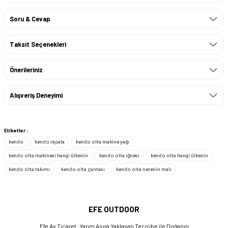
Soru & Cevap
Taksit Seçenekleri
Önerileriniz
Alışveriş Deneyimi
Etiketler :
kendo
kendo rapala
kendo olta makine yağı
kendo olta makinesi hangi ülkenin
kendo olta iğnesi
kendo olta hangi ülkenin
kendo olta takımı
kendo olta çantası
kendo olta nerenin malı
EFE OUTDOOR
Efe Av Ticaret: Yarım Asıra Yaklaşan Tecrübe ile Doğanın