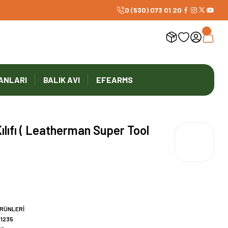
0 (530) 073 01 20
ANLARI
BALIK AVI
EFEARMS
ılıfı ( Leatherman Super Tool
ÜRÜNLERİ
1235