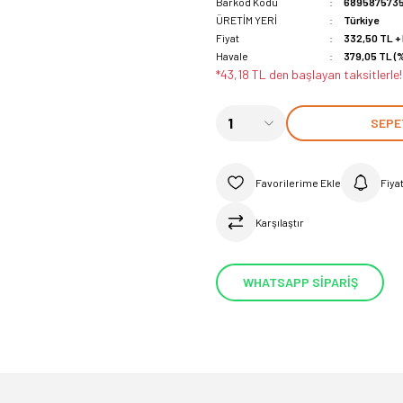
Barkod Kodu
689587573
ÜRETİM YERİ
Türkiye
Fiyat
332,50 TL +
Havale
379,05 TL (%
*43,18 TL den başlayan taksitlerle!
SEPE
Fiya
Karşılaştır
WHATSAPP SİPARİŞ