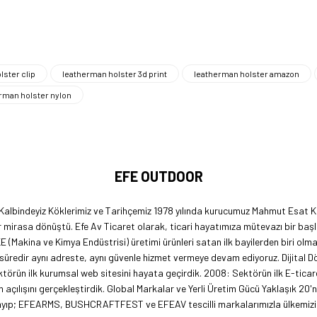
lster clip
leatherman holster 3d print
leatherman holster amazon
rman holster nylon
EFE OUTDOOR
 Kalbindeyiz Köklerimiz ve Tarihçemiz 1978 yılında kurucumuz Mahmut Esat Ka
 mirasa dönüştü. Efe Av Ticaret olarak, ticari hayatımıza mütevazı bir başl
KE (Makina ve Kimya Endüstrisi) üretimi ürünleri satan ilk bayilerden biri ol
 süredir aynı adreste, aynı güvenle hizmet vermeye devam ediyoruz. Dijital 
örün ilk kurumsal web sitesini hayata geçirdik. 2008: Sektörün ilk E-ticar
açılışını gerçekleştirdik. Global Markalar ve Yerli Üretim Gücü Yaklaşık 20'
lmayıp; EFEARMS, BUSHCRAFTFEST ve EFEAV tescilli markalarımızla ülkemizi 