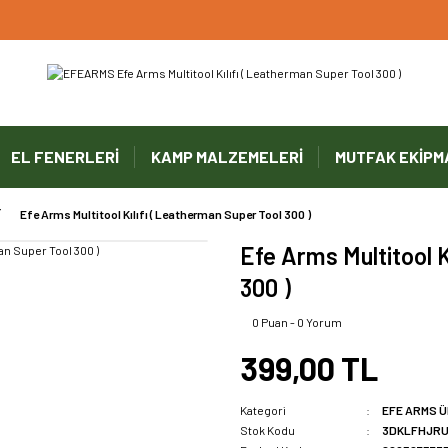
UYARI ! KARGOLAR 13 TEMMUZ 2026 YAPILACAK
1000 TL ve Üzeri Ücretsiz Kargo
1000 TL ve Üzeri Ücretsiz Kargo
EL FENERLERİ
KAMP MALZEMELERİ
MUTFAK EKİPM
1000 TL ve Üzeri Ücretsiz Kargo
Efe Arms Multitool Kılıfı ( Leatherman Super Tool 300 )
Efe Arms Multitool K
300 )
0 Puan - 0 Yorum
399,00 TL
Kategori
EFE ARMS 
Stok Kodu
3DKLFHJRU