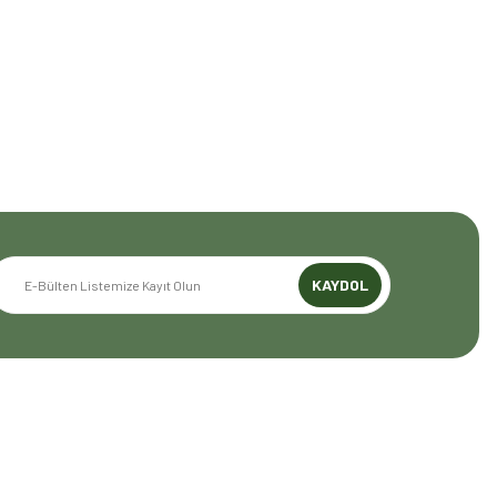
yoruz. Amerika Pazarı ve EFFCOP LLC 2022 yılı itibarıyla
mızı global pazarda büyütmeye devam ediyoruz. 48 yıllık
z.
KAYDOL
GENEL BİLGİLER
Mesafeli Satış Sözleşmesi