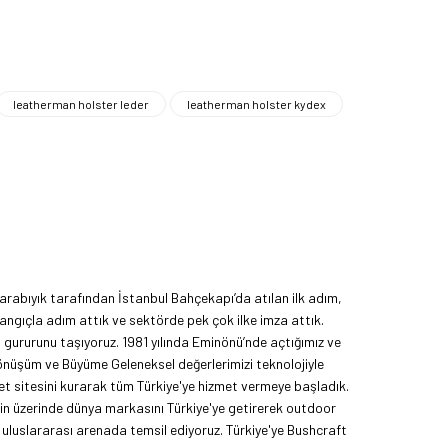
leatherman holster leder
leatherman holster kydex
rabıyık tarafından İstanbul Bahçekapı’da atılan ilk adım,
angıçla adım attık ve sektörde pek çok ilke imza attık.
ma gururunu taşıyoruz. 1981 yılında Eminönü’nde açtığımız ve
Dönüşüm ve Büyüme Geleneksel değerlerimizi teknolojiyle
et sitesini kurarak tüm Türkiye'ye hizmet vermeye başladık.
nin üzerinde dünya markasını Türkiye'ye getirerek outdoor
uluslararası arenada temsil ediyoruz. Türkiye'ye Bushcraft