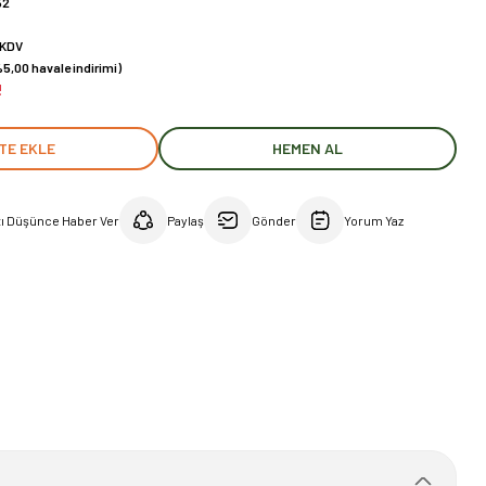
52
 KDV
5,00 havale indirimi)
!
TE EKLE
HEMEN AL
tı Düşünce Haber Ver
Paylaş
Gönder
Yorum Yaz