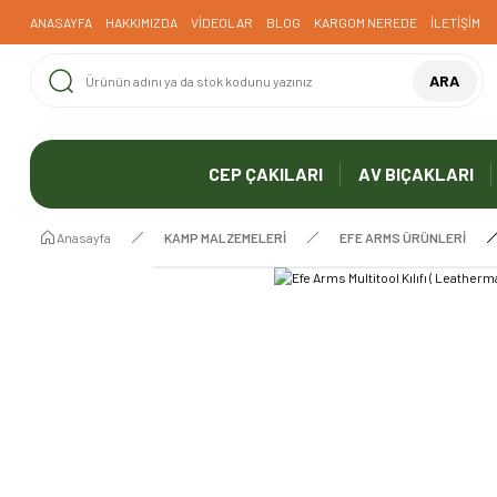
ANASAYFA
HAKKIMIZDA
VİDEOLAR
BLOG
KARGOM NEREDE
İLETİŞİM
ARA
CEP ÇAKILARI
AV BIÇAKLARI
Anasayfa
KAMP MALZEMELERİ
EFE ARMS ÜRÜNLERİ