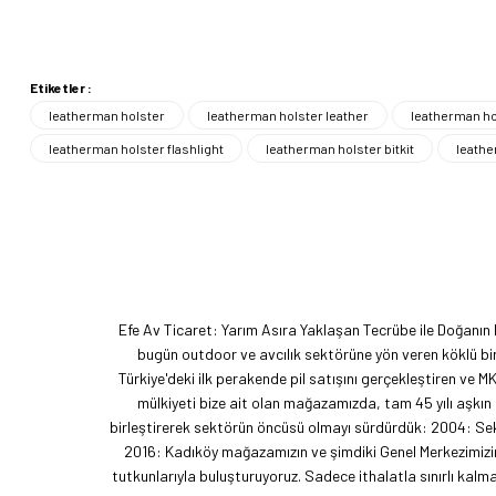
Etiketler :
leatherman holster
leatherman holster leather
leatherman ho
leatherman holster flashlight
leatherman holster bitkit
leathe
Efe Av Ticaret: Yarım Asıra Yaklaşan Tecrübe ile Doğanın
bugün outdoor ve avcılık sektörüne yön veren köklü bir
Türkiye'deki ilk perakende pil satışını gerçekleştiren ve M
mülkiyeti bize ait olan mağazamızda, tam 45 yılı aşkın
birleştirerek sektörün öncüsü olmayı sürdürdük: 2004: Sekt
2016: Kadıköy mağazamızın ve şimdiki Genel Merkezimizin 
tutkunlarıyla buluşturuyoruz. Sadece ithalatla sınırlı ka