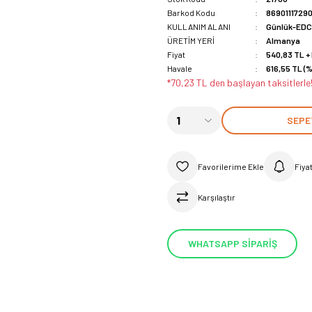
Barkod Kodu
8690111729
KULLANIM ALANI
Günlük-ED
ÜRETİM YERİ
Almanya
Fiyat
540,83 TL +
Havale
616,55 TL (%
*70,23 TL den başlayan taksitlerle!
SEPE
Fiya
Karşılaştır
WHATSAPP SİPARİŞ