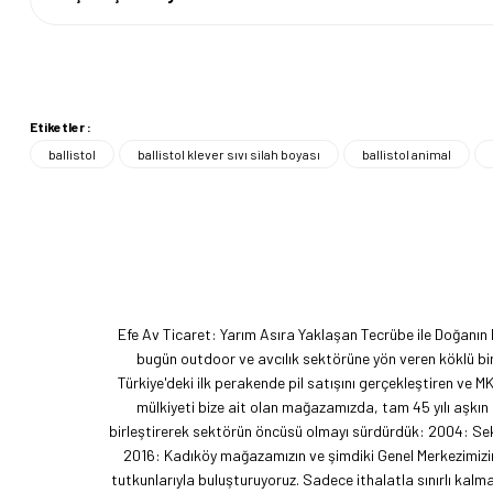
Etiketler :
ballistol
ballistol klever sıvı silah boyası
ballistol animal
Efe Av Ticaret: Yarım Asıra Yaklaşan Tecrübe ile Doğanın
bugün outdoor ve avcılık sektörüne yön veren köklü bir
Türkiye'deki ilk perakende pil satışını gerçekleştiren ve M
mülkiyeti bize ait olan mağazamızda, tam 45 yılı aşkın
birleştirerek sektörün öncüsü olmayı sürdürdük: 2004: Sekt
2016: Kadıköy mağazamızın ve şimdiki Genel Merkezimizin 
tutkunlarıyla buluşturuyoruz. Sadece ithalatla sınırlı ka