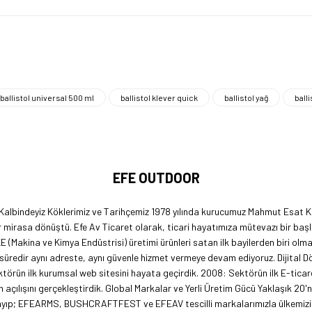
ballistol universal 500 ml
ballistol klever quick
ballistol yağ
balli
EFE OUTDOOR
 Kalbindeyiz Köklerimiz ve Tarihçemiz 1978 yılında kurucumuz Mahmut Esat Ka
 mirasa dönüştü. Efe Av Ticaret olarak, ticari hayatımıza mütevazı bir başl
KE (Makina ve Kimya Endüstrisi) üretimi ürünleri satan ilk bayilerden biri ol
 süredir aynı adreste, aynı güvenle hizmet vermeye devam ediyoruz. Dijital 
örün ilk kurumsal web sitesini hayata geçirdik. 2008: Sektörün ilk E-ticar
açılışını gerçekleştirdik. Global Markalar ve Yerli Üretim Gücü Yaklaşık 20'
lmayıp; EFEARMS, BUSHCRAFTFEST ve EFEAV tescilli markalarımızla ülkemizi 