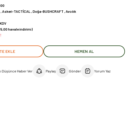
000
C
,
Askeri-TACTİCAL
,
Doğa-BUSHCRAFT
,
Avcılık
 KDV
5,00 havale indirimi)
!
TE EKLE
HEMEN AL
tı Düşünce Haber Ver
Paylaş
Gönder
Yorum Yaz