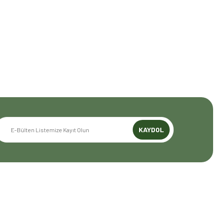
yoruz. Amerika Pazarı ve EFFCOP LLC 2022 yılı itibarıyla
mızı global pazarda büyütmeye devam ediyoruz. 48 yıllık
z.
KAYDOL
GENEL BİLGİLER
Mesafeli Satış Sözleşmesi