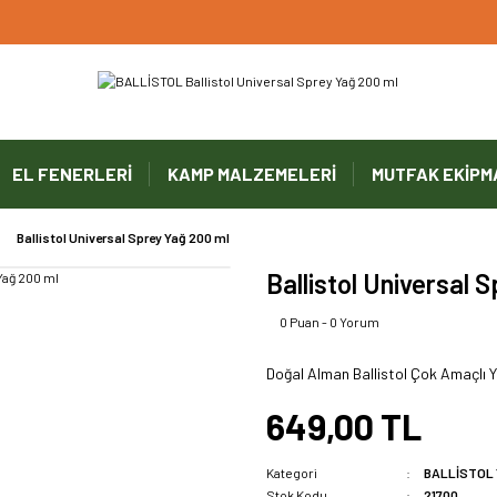
UYARI ! KARGOLAR 13 TEMMUZ 2026 YAPILACAK
1000 TL ve Üzeri Ücretsiz Kargo
1000 TL ve Üzeri Ücretsiz Kargo
EL FENERLERİ
KAMP MALZEMELERİ
MUTFAK EKİPM
1000 TL ve Üzeri Ücretsiz Kargo
Ballistol Universal Sprey Yağ 200 ml
Ballistol Universal 
0 Puan - 0 Yorum
Doğal Alman Ballistol Çok Amaçlı 
649,00 TL
Kategori
BALLİSTOL
Stok Kodu
21700