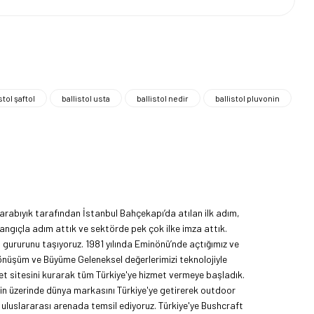
stol şaftol
ballistol usta
ballistol nedir
ballistol pluvonin
rabıyık tarafından İstanbul Bahçekapı’da atılan ilk adım,
angıçla adım attık ve sektörde pek çok ilke imza attık.
ma gururunu taşıyoruz. 1981 yılında Eminönü’nde açtığımız ve
Dönüşüm ve Büyüme Geleneksel değerlerimizi teknolojiyle
et sitesini kurarak tüm Türkiye'ye hizmet vermeye başladık.
nin üzerinde dünya markasını Türkiye'ye getirerek outdoor
uluslararası arenada temsil ediyoruz. Türkiye'ye Bushcraft