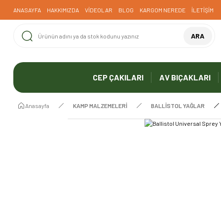
ANASAYFA
HAKKIMIZDA
VİDEOLAR
BLOG
KARGOM NEREDE
İLETİŞİM
ARA
CEP ÇAKILARI
AV BIÇAKLARI
Anasayfa
KAMP MALZEMELERİ
BALLİSTOL YAĞLAR