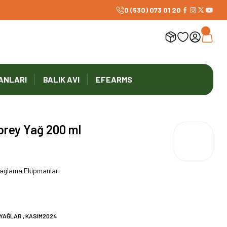
0 (530) 073 01 20
ANLARI
BALIK AVI
EFEARMS
Sprey Yağ 200 ml
Yağlama Ekipmanları
 YAĞLAR
,
KASIM2024