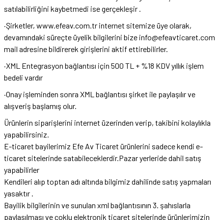
satılabilirliğini kaybetmedi ise gerçekleşir .
·Şirketler,
www.efeav.com.tr
internet sitemize üye olarak,
devamındaki süreçte üyelik bilgilerini bize
info@efeavticaret.com
mail adresine bildirerek girişlerini aktif ettirebilirler.
·XML Entegrasyon bağlantısı için 500 TL + %18 KDV yıllık işlem
bedeli vardır
·Onay işleminden sonra XML bağlantısı şirket ile paylaşılır ve
alışveriş başlamış olur.
Ürünlerin siparişlerini internet üzerinden verip, takibini kolaylıkla
yapabilirsiniz.
E-ticaret bayilerimiz Efe Av Ticaret ürünlerini sadece kendi e-
ticaret sitelerinde satabileceklerdir.Pazar yerleride dahil satış
yapabilirler
Kendileri alıp toptan adı altında bilgimiz dahilinde satış yapmaları
yasaktır .
Bayilik bilgilerinin ve sunulan xml bağlantısının 3. şahıslarla
paylaşılması ve çoklu elektronik ticaret sitelerinde ürünlerimizin