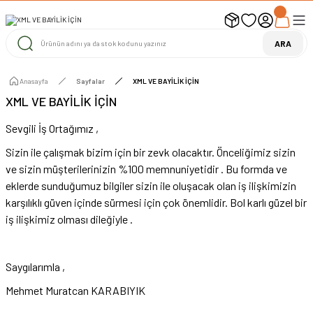
UYARI ! KARGOLAR 13 TEMMUZ 2026 YAPILACAK
1000 TL ve Üzeri Ücretsiz Kargo
1000 TL ve Üzeri Ücretsiz Kargo
ARA
1000 TL ve Üzeri Ücretsiz Kargo
Anasayfa
Sayfalar
XML VE BAYİLİK İÇİN
XML VE BAYİLİK İÇİN
Sevgili İş Ortağımız ,
Sizin ile çalışmak bizim için bir zevk olacaktır. Önceliğimiz sizin
ve sizin müşterilerinizin %100 memnuniyetidir . Bu formda ve
eklerde sunduğumuz bilgiler sizin ile oluşacak olan iş ilişkimizin
karşılıklı güven içinde sürmesi için çok önemlidir. Bol karlı güzel bir
iş ilişkimiz olması dileğiyle .
Saygılarımla ,
Mehmet Muratcan KARABIYIK