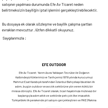
satışının yapılması durumunda Efe Av Ticaret neden
belirtmeksizin bayiliğin iptal işlemini gerçekleştirebilecektir.
Bu dosyaya ek olarak sözleşme ve bayilik çalışma şartları
evrakları mevcuttur , lütfen dikkatli okuyunuz.
Saygılarımızla ;
EFE OUTDOOR
Efe Av Ticaret: Yarım Asıra Yaklaşan Tecrübe ile Doğanın
Kalbindeyiz Köklerimiz ve Tarihçemiz 1978 yılında kurucumuz
Mahmut Esat Karabıyık tarafından İstanbul Bahçekapı’da atılan ilk
adım, bugün outdoor ve avcılık sektörüne yön veren köklü bir
mirasa dönüştü. Efe Av Ticaret olarak, ticari hayatımıza mütevazı bir
başlangıçla adım attık ve sektörde pek çok ilke imza attık.
Türkiye'deki ilk perakende pil satışını gerçekleştiren ve MKE (Makina
ve Kimya Endüstrisi) üretimi ürünleri satan ilk bayilerden biri olma