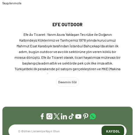
Saygılarımızla
EFE OUTDOOR
Efe Av Ticaret: Yarım Asıra Yaklaşan Tecrübe ile Doğanın
Kalbindeyiz Köklerimiz ve Tarihçemiz 1978 yılında kurucumuz
Mahmut Esat Karabıyık tarafından İstanbul Bahçekapı’da atılan ilk
adım, bugün outdoor ve avcılık sektörüne yön veren köklü bir
mirasa dönüştü. Efe Av Ticaret olarak, ticari hayatımıza mütevazı bir
başlangıçla adım attık ve sektörde pek çok ilke imza attık.
Türkiye'deki ilk perakende pil satışını gerçekleştiren ve MKE (Makina
ve Kimya Endüstrisi) üretimi ürünleri satan ilk bayilerden biri olma
gururunu taşıyoruz. 1981 yılında Eminönü’nde açtığımız ve mülkiyeti
bize ait olan mağazamızda, tam 45 yılı aşkın süredir aynı adreste,
aynı güvenle hizmet vermeye devam ediyoruz. Dijital Dönüşüm ve
Büyüme Geleneksel değerlerimizi teknolojiyle birleştirerek
sektörün öncüsü olmayı sürdürdük: 2004: Sektörün ilk kurumsal
web sitesini hayata geçirdik. 2008: Sektörün ilk E-ticaret sitesini
kurarak tüm Türkiye'ye hizmet vermeye başladık. 2016: Kadıköy
mağazamızın ve şimdiki Genel Merkezimizin açılışını
gerçekleştirdik. Global Markalar ve Yerli Üretim Gücü Yaklaşık
KAYDOL
20'nin üzerinde dünya markasını Türkiye'ye getirerek outdoor