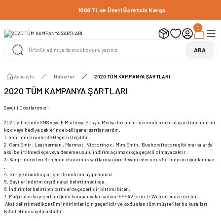
1000 TL ve Üzeri Ücretsiz Kargo
0
ARA
Anasayfa
Haberler
2020 TÜM KAMPANYA ŞARTLARI
2020 TÜM KAMPANYA ŞARTLARI
Sevgili Dostlarımız ;
2020 yılı içinde SMS veya E Mail veya Sosyal Medya hesapları üzerinden size ulaşan tüm indirim
kod veya hediye çeklerinde belli genel şartlar vardır .
1. İndirimli Ürünlerde Geçerli Değildir .
2. Cem Emir , Leatherman , Marmot , Victorinox , Mim Emin , Bushcraftstore gibi markalarda
aksi belirtilmedikçe veya deneme usulu indirim açılmadıkça geçerli olmayacaktır .
3. Kargo ücretleri dönemin ekonomik şartlarına göre devam eder ve ek bir indirim uygulanmaz
.
4. Geriye dönük siparişlerde indirim uygulanmaz .
5. Bayiler indirim dışıdır aksi belirtilmedikçe .
6. İndirimler belirtilen tarihlerde geçerlidir bittimi biter .
7. Mağazalarda geçerli değildir kampanyalar sadece EFEAV.com.tr Web sitemize özeldir .
Aksi belirtilmedikçe tüm indirimler için geçerlidir ve kodu alan tüm müşteriler bu kuralları
kabul etmiş sayılmaktadır .