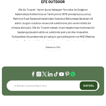
EFE OUTDOOR
Efe Av Ticaret: Yarım Asıra Yaklaşan Tecrübe ile Doğanın
Kalbindeyiz Köklerimiz ve Tarihçemiz 1978 yılında kurucumuz
Mahmut Esat Karabıyık tarafından İstanbul Bahçekapı’da atılan ilk
adım, bugün outdoor ve avcılık sektörüne yön veren köklü bir
mirasa dönüştü. Efe Av Ticaret olarak, ticari hayatımıza mütevazı bir
başlangıçla adım attık ve sektörde pek çok ilke imza attık.
Türkiye'deki ilk perakende pil satışını gerçekleştiren ve MKE (Makina
ve Kimya Endüstrisi) üretimi ürünleri satan ilk bayilerden biri olma
gururunu taşıyoruz. 1981 yılında Eminönü’nde açtığımız ve mülkiyeti
bize ait olan mağazamızda, tam 45 yılı aşkın süredir aynı adreste,
aynı güvenle hizmet vermeye devam ediyoruz. Dijital Dönüşüm ve
Büyüme Geleneksel değerlerimizi teknolojiyle birleştirerek
sektörün öncüsü olmayı sürdürdük: 2004: Sektörün ilk kurumsal
web sitesini hayata geçirdik. 2008: Sektörün ilk E-ticaret sitesini
kurarak tüm Türkiye'ye hizmet vermeye başladık. 2016: Kadıköy
mağazamızın ve şimdiki Genel Merkezimizin açılışını
gerçekleştirdik. Global Markalar ve Yerli Üretim Gücü Yaklaşık
KAYDOL
20'nin üzerinde dünya markasını Türkiye'ye getirerek outdoor
tutkunlarıyla buluşturuyoruz. Sadece ithalatla sınırlı kalmayıp;
EFEARMS, BUSHCRAFTFEST ve EFEAV tescilli markalarımızla
ülkemizi uluslararası arenada temsil ediyoruz. Türkiye'ye Bushcraft
İLETİŞİM
akımını getiren ve bu kültürü doğaseverlerle buluşturan firma