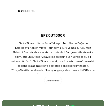
6.299,00 TL
EFE OUTDOOR
Efe Av Ticaret: Yarım Asıra Yaklaşan Tecrübe ile Doğanın
Kalbindeyiz Köklerimiz ve Tarihçemiz 1978 yılında kurucumuz
Mahmut Esat Karabıyık tarafından İstanbul Bahçekapı’da atılan ilk
adım, bugün outdoor ve avcılık sektörüne yön veren köklü bir
mirasa dönüştü. Efe Av Ticaret olarak, ticari hayatımıza mütevazı bir
başlangıçla adım attık ve sektörde pek çok ilke imza attık.
Türkiye'deki ilk perakende pil satışını gerçekleştiren ve MKE (Makina
ve Kimya Endüstrisi) üretimi ürünleri satan ilk bayilerden biri olma
gururunu taşıyoruz. 1981 yılında Eminönü’nde açtığımız ve mülkiyeti
bize ait olan mağazamızda, tam 45 yılı aşkın süredir aynı adreste,
aynı güvenle hizmet vermeye devam ediyoruz. Dijital Dönüşüm ve
Büyüme Geleneksel değerlerimizi teknolojiyle birleştirerek
sektörün öncüsü olmayı sürdürdük: 2004: Sektörün ilk kurumsal
web sitesini hayata geçirdik. 2008: Sektörün ilk E-ticaret sitesini
kurarak tüm Türkiye'ye hizmet vermeye başladık. 2016: Kadıköy