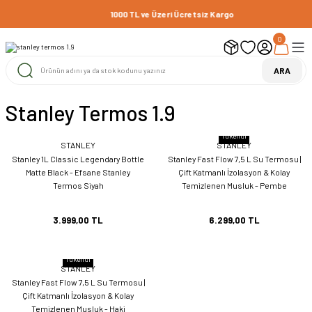
1000 TL ve Üzeri Ücretsiz Kargo
0
ARA
Stanley Termos 1.9
Tükendi
STANLEY
STANLEY
Stanley 1L Classic Legendary Bottle
Stanley Fast Flow 7,5 L Su Termosu |
Matte Black - Efsane Stanley
Çift Katmanlı İzolasyon & Kolay
Termos Siyah
Temizlenen Musluk - Pembe
3.999,00 TL
6.299,00 TL
Tükendi
STANLEY
Stanley Fast Flow 7,5 L Su Termosu |
Çift Katmanlı İzolasyon & Kolay
Temizlenen Musluk - Haki