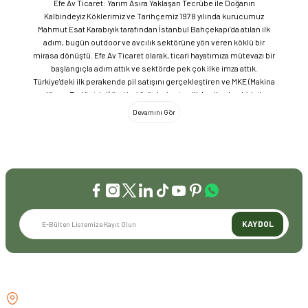
Efe Av Ticaret: Yarım Asıra Yaklaşan Tecrübe ile Doğanın
Kalbindeyiz Köklerimiz ve Tarihçemiz 1978 yılında kurucumuz
Mahmut Esat Karabıyık tarafından İstanbul Bahçekapı’da atılan ilk
adım, bugün outdoor ve avcılık sektörüne yön veren köklü bir
mirasa dönüştü. Efe Av Ticaret olarak, ticari hayatımıza mütevazı bir
başlangıçla adım attık ve sektörde pek çok ilke imza attık.
Türkiye'deki ilk perakende pil satışını gerçekleştiren ve MKE (Makina
ve Kimya Endüstrisi) üretimi ürünleri satan ilk bayilerden biri olma
gururunu taşıyoruz. 1981 yılında Eminönü’nde açtığımız ve mülkiyeti
bize ait olan mağazamızda, tam 45 yılı aşkın süredir aynı adreste,
aynı güvenle hizmet vermeye devam ediyoruz. Dijital Dönüşüm ve
Büyüme Geleneksel değerlerimizi teknolojiyle birleştirerek
sektörün öncüsü olmayı sürdürdük: 2004: Sektörün ilk kurumsal
web sitesini hayata geçirdik. 2008: Sektörün ilk E-ticaret sitesini
kurarak tüm Türkiye'ye hizmet vermeye başladık. 2016: Kadıköy
mağazamızın ve şimdiki Genel Merkezimizin açılışını
gerçekleştirdik. Global Markalar ve Yerli Üretim Gücü Yaklaşık
KAYDOL
20'nin üzerinde dünya markasını Türkiye'ye getirerek outdoor
tutkunlarıyla buluşturuyoruz. Sadece ithalatla sınırlı kalmayıp;
EFEARMS, BUSHCRAFTFEST ve EFEAV tescilli markalarımızla
ülkemizi uluslararası arenada temsil ediyoruz. Türkiye'ye Bushcraft
İLETİŞİM
akımını getiren ve bu kültürü doğaseverlerle buluşturan firma
olarak, kamp ve outdoor dünyasındaki yenilikleri yakından takip
GÖZTEPE MH . FAHRETTİN KERİM
ediyoruz. Amerika Pazarı ve EFFCOP LLC 2022 yılı itibarıyla