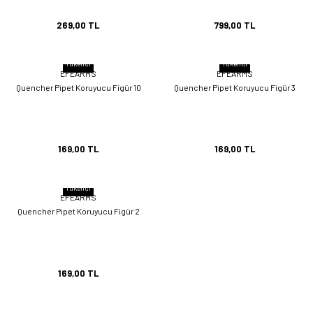
269,00 TL
799,00 TL
Tükendi
Tükendi
EFEARMS
EFEARMS
Quencher Pipet Koruyucu Figür 10
Quencher Pipet Koruyucu Figür 3
169,00 TL
169,00 TL
Tükendi
EFEARMS
Quencher Pipet Koruyucu Figür 2
169,00 TL