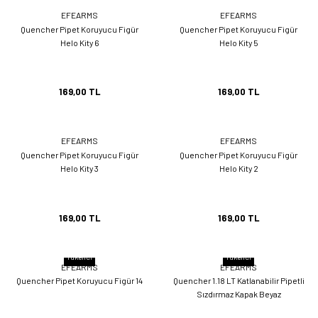
EFEARMS
EFEARMS
Quencher Pipet Koruyucu Figür
Quencher Pipet Koruyucu Figür
Helo Kity 6
Helo Kity 5
169,00 TL
169,00 TL
EFEARMS
EFEARMS
Quencher Pipet Koruyucu Figür
Quencher Pipet Koruyucu Figür
Helo Kity 3
Helo Kity 2
169,00 TL
169,00 TL
Tükendi
Tükendi
EFEARMS
EFEARMS
Quencher Pipet Koruyucu Figür 14
Quencher 1.18 LT Katlanabilir Pipetli
Sızdırmaz Kapak Beyaz