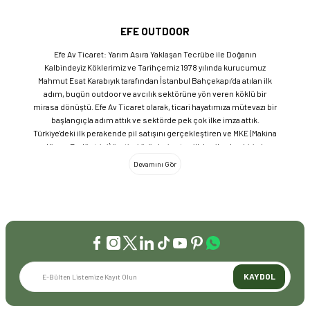
EFE OUTDOOR
Efe Av Ticaret: Yarım Asıra Yaklaşan Tecrübe ile Doğanın
Kalbindeyiz Köklerimiz ve Tarihçemiz 1978 yılında kurucumuz
Mahmut Esat Karabıyık tarafından İstanbul Bahçekapı’da atılan ilk
adım, bugün outdoor ve avcılık sektörüne yön veren köklü bir
mirasa dönüştü. Efe Av Ticaret olarak, ticari hayatımıza mütevazı bir
başlangıçla adım attık ve sektörde pek çok ilke imza attık.
Türkiye'deki ilk perakende pil satışını gerçekleştiren ve MKE (Makina
ve Kimya Endüstrisi) üretimi ürünleri satan ilk bayilerden biri olma
gururunu taşıyoruz. 1981 yılında Eminönü’nde açtığımız ve mülkiyeti
bize ait olan mağazamızda, tam 45 yılı aşkın süredir aynı adreste,
aynı güvenle hizmet vermeye devam ediyoruz. Dijital Dönüşüm ve
Büyüme Geleneksel değerlerimizi teknolojiyle birleştirerek
sektörün öncüsü olmayı sürdürdük: 2004: Sektörün ilk kurumsal
web sitesini hayata geçirdik. 2008: Sektörün ilk E-ticaret sitesini
kurarak tüm Türkiye'ye hizmet vermeye başladık. 2016: Kadıköy
mağazamızın ve şimdiki Genel Merkezimizin açılışını
gerçekleştirdik. Global Markalar ve Yerli Üretim Gücü Yaklaşık
KAYDOL
20'nin üzerinde dünya markasını Türkiye'ye getirerek outdoor
tutkunlarıyla buluşturuyoruz. Sadece ithalatla sınırlı kalmayıp;
EFEARMS, BUSHCRAFTFEST ve EFEAV tescilli markalarımızla