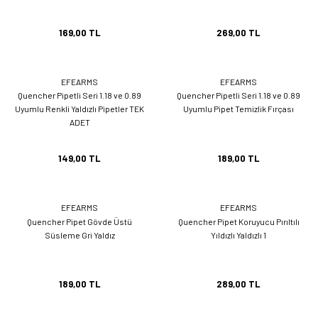
169,00 TL
269,00 TL
EFEARMS
EFEARMS
Quencher Pipetli Seri 1.18 ve 0.89
Quencher Pipetli Seri 1.18 ve 0.89
Uyumlu Renkli Yaldızlı Pipetler TEK
Uyumlu Pipet Temizlik Fırçası
ADET
149,00 TL
189,00 TL
EFEARMS
EFEARMS
Quencher Pipet Gövde Üstü
Quencher Pipet Koruyucu Pırıltılı
Süsleme Gri Yaldız
Yıldızlı Yaldızlı 1
189,00 TL
289,00 TL