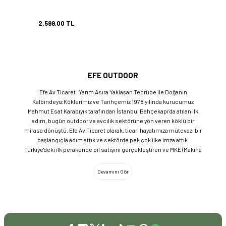
2.599,00 TL
EFE OUTDOOR
Efe Av Ticaret: Yarım Asıra Yaklaşan Tecrübe ile Doğanın
Kalbindeyiz Köklerimiz ve Tarihçemiz 1978 yılında kurucumuz
Mahmut Esat Karabıyık tarafından İstanbul Bahçekapı’da atılan ilk
adım, bugün outdoor ve avcılık sektörüne yön veren köklü bir
mirasa dönüştü. Efe Av Ticaret olarak, ticari hayatımıza mütevazı bir
başlangıçla adım attık ve sektörde pek çok ilke imza attık.
Türkiye'deki ilk perakende pil satışını gerçekleştiren ve MKE (Makina
ve Kimya Endüstrisi) üretimi ürünleri satan ilk bayilerden biri olma
gururunu taşıyoruz. 1981 yılında Eminönü’nde açtığımız ve mülkiyeti
bize ait olan mağazamızda, tam 45 yılı aşkın süredir aynı adreste,
aynı güvenle hizmet vermeye devam ediyoruz. Dijital Dönüşüm ve
Büyüme Geleneksel değerlerimizi teknolojiyle birleştirerek
sektörün öncüsü olmayı sürdürdük: 2004: Sektörün ilk kurumsal
web sitesini hayata geçirdik. 2008: Sektörün ilk E-ticaret sitesini
kurarak tüm Türkiye'ye hizmet vermeye başladık. 2016: Kadıköy