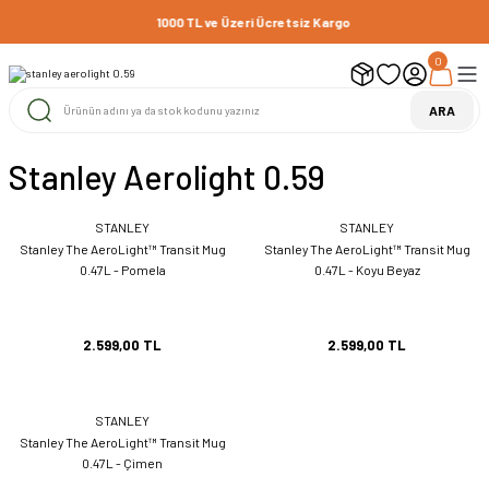
1000 TL ve Üzeri Ücretsiz Kargo
0
ARA
Stanley Aerolight 0.59
STANLEY
STANLEY
Stanley The AeroLight™ Transit Mug
Stanley The AeroLight™ Transit Mug
0.47L - Pomela
0.47L - Koyu Beyaz
2.599,00 TL
2.599,00 TL
STANLEY
Stanley The AeroLight™ Transit Mug
0.47L - Çimen