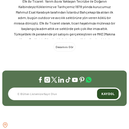
Efe Av Ticaret: Yarım Asıra Yaklaşan Tecrübe ile Doğanın
Kalbindeyiz Köklerimiz ve Tarihçemiz 1978 yılında kurucumuz
Mahmut Esat Karabıyık tarafından İstanbul Bahçekapı’da atılan ilk
adım, bugün outdoor ve avcılık sektörüne yön veren köklü bir
mirasa dönüştü. Efe Av Ticaret olarak, ticari hayatımıza mütevazı bir
başlangıçla adım attık ve sektörde pek çok ilke imza attık.
Türkiye'deki ilk perakende pil satışını gerçekleştiren ve MKE (Makina
ve Kimya Endüstrisi) üretimi ürünleri satan ilk bayilerden biri olma
gururunu taşıyoruz. 1981 yılında Eminönü’nde açtığımız ve mülkiyeti
bize ait olan mağazamızda, tam 45 yılı aşkın süredir aynı adreste,
aynı güvenle hizmet vermeye devam ediyoruz. Dijital Dönüşüm ve
Büyüme Geleneksel değerlerimizi teknolojiyle birleştirerek
sektörün öncüsü olmayı sürdürdük: 2004: Sektörün ilk kurumsal
web sitesini hayata geçirdik. 2008: Sektörün ilk E-ticaret sitesini
kurarak tüm Türkiye'ye hizmet vermeye başladık. 2016: Kadıköy
mağazamızın ve şimdiki Genel Merkezimizin açılışını
gerçekleştirdik. Global Markalar ve Yerli Üretim Gücü Yaklaşık
KAYDOL
20'nin üzerinde dünya markasını Türkiye'ye getirerek outdoor
tutkunlarıyla buluşturuyoruz. Sadece ithalatla sınırlı kalmayıp;
EFEARMS, BUSHCRAFTFEST ve EFEAV tescilli markalarımızla
ülkemizi uluslararası arenada temsil ediyoruz. Türkiye'ye Bushcraft
İLETİŞİM
akımını getiren ve bu kültürü doğaseverlerle buluşturan firma
olarak, kamp ve outdoor dünyasındaki yenilikleri yakından takip
GÖZTEPE MH . FAHRETTİN KERİM
ediyoruz. Amerika Pazarı ve EFFCOP LLC 2022 yılı itibarıyla