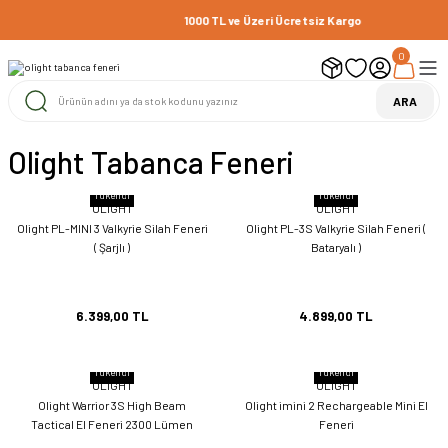
1000 TL ve Üzeri Ücretsiz Kargo
0
ARA
Olight Tabanca Feneri
Tükendi
Tükendi
OLİGHT
OLİGHT
Olight PL-MINI 3 Valkyrie Silah Feneri
Olight PL-3S Valkyrie Silah Feneri (
( Şarjlı )
Bataryalı )
6.399,00 TL
4.899,00 TL
Tükendi
Tükendi
OLİGHT
OLİGHT
Olight Warrior 3S High Beam
Olight imini 2 Rechargeable Mini El
Tactical El Feneri 2300 Lümen
Feneri