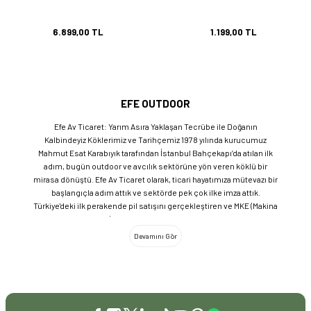
6.899,00 TL
1.199,00 TL
EFE OUTDOOR
Efe Av Ticaret: Yarım Asıra Yaklaşan Tecrübe ile Doğanın
Kalbindeyiz Köklerimiz ve Tarihçemiz 1978 yılında kurucumuz
Mahmut Esat Karabıyık tarafından İstanbul Bahçekapı’da atılan ilk
adım, bugün outdoor ve avcılık sektörüne yön veren köklü bir
mirasa dönüştü. Efe Av Ticaret olarak, ticari hayatımıza mütevazı bir
başlangıçla adım attık ve sektörde pek çok ilke imza attık.
Türkiye'deki ilk perakende pil satışını gerçekleştiren ve MKE (Makina
ve Kimya Endüstrisi) üretimi ürünleri satan ilk bayilerden biri olma
gururunu taşıyoruz. 1981 yılında Eminönü’nde açtığımız ve mülkiyeti
bize ait olan mağazamızda, tam 45 yılı aşkın süredir aynı adreste,
aynı güvenle hizmet vermeye devam ediyoruz. Dijital Dönüşüm ve
Büyüme Geleneksel değerlerimizi teknolojiyle birleştirerek
sektörün öncüsü olmayı sürdürdük: 2004: Sektörün ilk kurumsal
web sitesini hayata geçirdik. 2008: Sektörün ilk E-ticaret sitesini
kurarak tüm Türkiye'ye hizmet vermeye başladık. 2016: Kadıköy