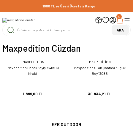
1000 TL ve Üzeri Ücretsiz Kargo
0
ARA
Maxpedition Cüzdan
MAXPEDİTİON
MAXPEDİTİON
Maxpedition Bacak Kayışı 9409 K (
Maxpedition Silah Çantası Küçük
Khaki )
Boy 1308B
1.899,00 TL
30.934,21 TL
EFE OUTDOOR