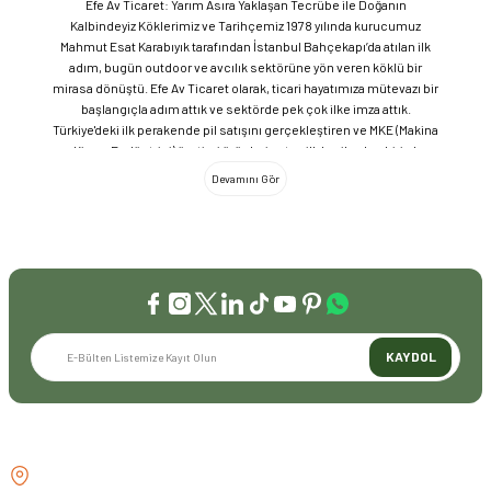
Efe Av Ticaret: Yarım Asıra Yaklaşan Tecrübe ile Doğanın
Kalbindeyiz Köklerimiz ve Tarihçemiz 1978 yılında kurucumuz
Mahmut Esat Karabıyık tarafından İstanbul Bahçekapı’da atılan ilk
adım, bugün outdoor ve avcılık sektörüne yön veren köklü bir
mirasa dönüştü. Efe Av Ticaret olarak, ticari hayatımıza mütevazı bir
başlangıçla adım attık ve sektörde pek çok ilke imza attık.
Türkiye'deki ilk perakende pil satışını gerçekleştiren ve MKE (Makina
ve Kimya Endüstrisi) üretimi ürünleri satan ilk bayilerden biri olma
gururunu taşıyoruz. 1981 yılında Eminönü’nde açtığımız ve mülkiyeti
bize ait olan mağazamızda, tam 45 yılı aşkın süredir aynı adreste,
aynı güvenle hizmet vermeye devam ediyoruz. Dijital Dönüşüm ve
Büyüme Geleneksel değerlerimizi teknolojiyle birleştirerek
sektörün öncüsü olmayı sürdürdük: 2004: Sektörün ilk kurumsal
web sitesini hayata geçirdik. 2008: Sektörün ilk E-ticaret sitesini
kurarak tüm Türkiye'ye hizmet vermeye başladık. 2016: Kadıköy
mağazamızın ve şimdiki Genel Merkezimizin açılışını
gerçekleştirdik. Global Markalar ve Yerli Üretim Gücü Yaklaşık
KAYDOL
20'nin üzerinde dünya markasını Türkiye'ye getirerek outdoor
tutkunlarıyla buluşturuyoruz. Sadece ithalatla sınırlı kalmayıp;
EFEARMS, BUSHCRAFTFEST ve EFEAV tescilli markalarımızla
ülkemizi uluslararası arenada temsil ediyoruz. Türkiye'ye Bushcraft
İLETİŞİM
akımını getiren ve bu kültürü doğaseverlerle buluşturan firma
olarak, kamp ve outdoor dünyasındaki yenilikleri yakından takip
GÖZTEPE MH . FAHRETTİN KERİM
ediyoruz. Amerika Pazarı ve EFFCOP LLC 2022 yılı itibarıyla