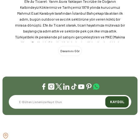
Efe Av Ticaret: Yarım Asıra Yaklaşan Tecrübe ile Doğanın
Kalbindeyiz Köklerimiz ve Tarihçemiz 1978 yılında kurucumuz
Mahmut Esat Karabıyık tarafından İstanbul Bahçekapı’da atılan ilk
adım, bugün outdoor ve avcılık sektörüne yön veren köklü bir
mirasa dönüştü. Efe Av Ticaret olarak, ticari hayatımıza mütevazı bir
başlangıçla adım attık ve sektörde pek çok ilke imza attık.
Türkiye'deki ilk perakende pil satışını gerçekleştiren ve MKE (Makina
ve Kimya Endüstrisi) üretimi ürünleri satan ilk bayilerden biri olma
gururunu taşıyoruz. 1981 yılında Eminönü’nde açtığımız ve mülkiyeti
bize ait olan mağazamızda, tam 45 yılı aşkın süredir aynı adreste,
aynı güvenle hizmet vermeye devam ediyoruz. Dijital Dönüşüm ve
Büyüme Geleneksel değerlerimizi teknolojiyle birleştirerek
sektörün öncüsü olmayı sürdürdük: 2004: Sektörün ilk kurumsal
web sitesini hayata geçirdik. 2008: Sektörün ilk E-ticaret sitesini
kurarak tüm Türkiye'ye hizmet vermeye başladık. 2016: Kadıköy
mağazamızın ve şimdiki Genel Merkezimizin açılışını
gerçekleştirdik. Global Markalar ve Yerli Üretim Gücü Yaklaşık
KAYDOL
20'nin üzerinde dünya markasını Türkiye'ye getirerek outdoor
tutkunlarıyla buluşturuyoruz. Sadece ithalatla sınırlı kalmayıp;
EFEARMS, BUSHCRAFTFEST ve EFEAV tescilli markalarımızla
ülkemizi uluslararası arenada temsil ediyoruz. Türkiye'ye Bushcraft
İLETİŞİM
akımını getiren ve bu kültürü doğaseverlerle buluşturan firma
olarak, kamp ve outdoor dünyasındaki yenilikleri yakından takip
GÖZTEPE MH . FAHRETTİN KERİM
ediyoruz. Amerika Pazarı ve EFFCOP LLC 2022 yılı itibarıyla