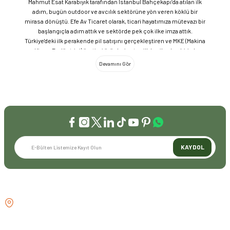
Mahmut Esat Karabıyık tarafından İstanbul Bahçekapı’da atılan ilk
adım, bugün outdoor ve avcılık sektörüne yön veren köklü bir
mirasa dönüştü. Efe Av Ticaret olarak, ticari hayatımıza mütevazı bir
başlangıçla adım attık ve sektörde pek çok ilke imza attık.
Türkiye'deki ilk perakende pil satışını gerçekleştiren ve MKE (Makina
ve Kimya Endüstrisi) üretimi ürünleri satan ilk bayilerden biri olma
gururunu taşıyoruz. 1981 yılında Eminönü’nde açtığımız ve mülkiyeti
bize ait olan mağazamızda, tam 45 yılı aşkın süredir aynı adreste,
aynı güvenle hizmet vermeye devam ediyoruz. Dijital Dönüşüm ve
Büyüme Geleneksel değerlerimizi teknolojiyle birleştirerek
sektörün öncüsü olmayı sürdürdük: 2004: Sektörün ilk kurumsal
web sitesini hayata geçirdik. 2008: Sektörün ilk E-ticaret sitesini
kurarak tüm Türkiye'ye hizmet vermeye başladık. 2016: Kadıköy
mağazamızın ve şimdiki Genel Merkezimizin açılışını
gerçekleştirdik. Global Markalar ve Yerli Üretim Gücü Yaklaşık
KAYDOL
20'nin üzerinde dünya markasını Türkiye'ye getirerek outdoor
tutkunlarıyla buluşturuyoruz. Sadece ithalatla sınırlı kalmayıp;
EFEARMS, BUSHCRAFTFEST ve EFEAV tescilli markalarımızla
ülkemizi uluslararası arenada temsil ediyoruz. Türkiye'ye Bushcraft
İLETİŞİM
akımını getiren ve bu kültürü doğaseverlerle buluşturan firma
olarak, kamp ve outdoor dünyasındaki yenilikleri yakından takip
GÖZTEPE MH . FAHRETTİN KERİM
ediyoruz. Amerika Pazarı ve EFFCOP LLC 2022 yılı itibarıyla
GÖKAY CD NO:216B KADIKÖY
vizyonumuzu okyanus ötesine taşıdık. EFFCOP LLC şirketimiz ile
İSTANBUL TÜRKİYE
ABD pazarına açılarak, bilgi birikimimizi ve yerli üretim