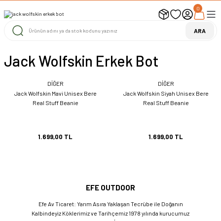
0
UYARI ! KARGOLAR 13 TEMMUZ 2026 YAPILACAK
1000 TL ve Üzeri Ücretsiz Kargo
1000 TL ve Üzeri Ücretsiz Kargo
ARA
1000 TL ve Üzeri Ücretsiz Kargo
Jack Wolfskin Erkek Bot
DİĞER
DİĞER
Jack Wolfskin Mavi Unisex Bere
Jack Wolfskin Siyah Unisex Bere
Real Stuff Beanie
Real Stuff Beanie
1.699,00 TL
1.699,00 TL
EFE OUTDOOR
Efe Av Ticaret: Yarım Asıra Yaklaşan Tecrübe ile Doğanın
Kalbindeyiz Köklerimiz ve Tarihçemiz 1978 yılında kurucumuz