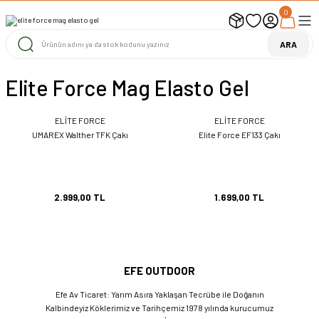
0
UYARI ! KARGOLAR 13 TEMMUZ 2026 YAPILACAK
1000 TL ve Üzeri Ücretsiz Kargo
1000 TL ve Üzeri Ücretsiz Kargo
ARA
1000 TL ve Üzeri Ücretsiz Kargo
Elite Force Mag Elasto Gel
ELİTE FORCE
ELİTE FORCE
UMAREX Walther TFK Çakı
Elite Force EF133 Çakı
2.999,00 TL
1.699,00 TL
EFE OUTDOOR
Efe Av Ticaret: Yarım Asıra Yaklaşan Tecrübe ile Doğanın
Kalbindeyiz Köklerimiz ve Tarihçemiz 1978 yılında kurucumuz