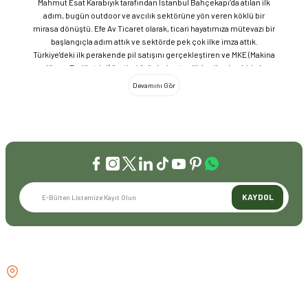
Mahmut Esat Karabıyık tarafından İstanbul Bahçekapı’da atılan ilk
adım, bugün outdoor ve avcılık sektörüne yön veren köklü bir
mirasa dönüştü. Efe Av Ticaret olarak, ticari hayatımıza mütevazı bir
başlangıçla adım attık ve sektörde pek çok ilke imza attık.
Türkiye'deki ilk perakende pil satışını gerçekleştiren ve MKE (Makina
ve Kimya Endüstrisi) üretimi ürünleri satan ilk bayilerden biri olma
gururunu taşıyoruz. 1981 yılında Eminönü’nde açtığımız ve mülkiyeti
bize ait olan mağazamızda, tam 45 yılı aşkın süredir aynı adreste,
aynı güvenle hizmet vermeye devam ediyoruz. Dijital Dönüşüm ve
Büyüme Geleneksel değerlerimizi teknolojiyle birleştirerek
sektörün öncüsü olmayı sürdürdük: 2004: Sektörün ilk kurumsal
web sitesini hayata geçirdik. 2008: Sektörün ilk E-ticaret sitesini
kurarak tüm Türkiye'ye hizmet vermeye başladık. 2016: Kadıköy
mağazamızın ve şimdiki Genel Merkezimizin açılışını
gerçekleştirdik. Global Markalar ve Yerli Üretim Gücü Yaklaşık
KAYDOL
20'nin üzerinde dünya markasını Türkiye'ye getirerek outdoor
tutkunlarıyla buluşturuyoruz. Sadece ithalatla sınırlı kalmayıp;
EFEARMS, BUSHCRAFTFEST ve EFEAV tescilli markalarımızla
ülkemizi uluslararası arenada temsil ediyoruz. Türkiye'ye Bushcraft
İLETİŞİM
akımını getiren ve bu kültürü doğaseverlerle buluşturan firma
olarak, kamp ve outdoor dünyasındaki yenilikleri yakından takip
GÖZTEPE MH . FAHRETTİN KERİM
ediyoruz. Amerika Pazarı ve EFFCOP LLC 2022 yılı itibarıyla
GÖKAY CD NO:216B KADIKÖY
vizyonumuzu okyanus ötesine taşıdık. EFFCOP LLC şirketimiz ile
İSTANBUL TÜRKİYE
ABD pazarına açılarak, bilgi birikimimizi ve yerli üretim