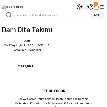
0
UYARI ! KARGOLAR 13 TEMMUZ 2026 YAPILACAK
1000 TL ve Üzeri Ücretsiz Kargo
1000 TL ve Üzeri Ücretsiz Kargo
ARA
1000 TL ve Üzeri Ücretsiz Kargo
Dam Olta Takımı
Dam
DAM Yagi Light Jig 2.70 m (8-35 gr) 2
Parça Spin Olta Kamışı
2.949,00 TL
EFE OUTDOOR
Efe Av Ticaret: Yarım Asıra Yaklaşan Tecrübe ile Doğanın
Kalbindeyiz Köklerimiz ve Tarihçemiz 1978 yılında kurucumuz