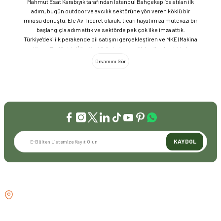
Mahmut Esat Karabıyık tarafından İstanbul Bahçekapı’da atılan ilk
adım, bugün outdoor ve avcılık sektörüne yön veren köklü bir
mirasa dönüştü. Efe Av Ticaret olarak, ticari hayatımıza mütevazı bir
başlangıçla adım attık ve sektörde pek çok ilke imza attık.
Türkiye'deki ilk perakende pil satışını gerçekleştiren ve MKE (Makina
ve Kimya Endüstrisi) üretimi ürünleri satan ilk bayilerden biri olma
gururunu taşıyoruz. 1981 yılında Eminönü’nde açtığımız ve mülkiyeti
bize ait olan mağazamızda, tam 45 yılı aşkın süredir aynı adreste,
aynı güvenle hizmet vermeye devam ediyoruz. Dijital Dönüşüm ve
Büyüme Geleneksel değerlerimizi teknolojiyle birleştirerek
sektörün öncüsü olmayı sürdürdük: 2004: Sektörün ilk kurumsal
web sitesini hayata geçirdik. 2008: Sektörün ilk E-ticaret sitesini
kurarak tüm Türkiye'ye hizmet vermeye başladık. 2016: Kadıköy
mağazamızın ve şimdiki Genel Merkezimizin açılışını
gerçekleştirdik. Global Markalar ve Yerli Üretim Gücü Yaklaşık
KAYDOL
20'nin üzerinde dünya markasını Türkiye'ye getirerek outdoor
tutkunlarıyla buluşturuyoruz. Sadece ithalatla sınırlı kalmayıp;
EFEARMS, BUSHCRAFTFEST ve EFEAV tescilli markalarımızla
ülkemizi uluslararası arenada temsil ediyoruz. Türkiye'ye Bushcraft
İLETİŞİM
akımını getiren ve bu kültürü doğaseverlerle buluşturan firma
olarak, kamp ve outdoor dünyasındaki yenilikleri yakından takip
GÖZTEPE MH . FAHRETTİN KERİM
ediyoruz. Amerika Pazarı ve EFFCOP LLC 2022 yılı itibarıyla
GÖKAY CD NO:216B KADIKÖY
vizyonumuzu okyanus ötesine taşıdık. EFFCOP LLC şirketimiz ile
İSTANBUL TÜRKİYE
ABD pazarına açılarak, bilgi birikimimizi ve yerli üretim