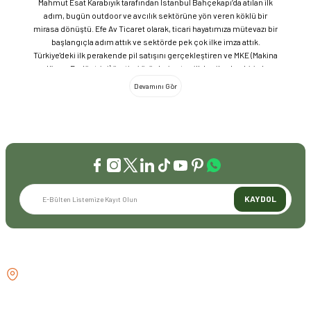
Mahmut Esat Karabıyık tarafından İstanbul Bahçekapı’da atılan ilk
adım, bugün outdoor ve avcılık sektörüne yön veren köklü bir
mirasa dönüştü. Efe Av Ticaret olarak, ticari hayatımıza mütevazı bir
başlangıçla adım attık ve sektörde pek çok ilke imza attık.
Türkiye'deki ilk perakende pil satışını gerçekleştiren ve MKE (Makina
ve Kimya Endüstrisi) üretimi ürünleri satan ilk bayilerden biri olma
gururunu taşıyoruz. 1981 yılında Eminönü’nde açtığımız ve mülkiyeti
bize ait olan mağazamızda, tam 45 yılı aşkın süredir aynı adreste,
aynı güvenle hizmet vermeye devam ediyoruz. Dijital Dönüşüm ve
Büyüme Geleneksel değerlerimizi teknolojiyle birleştirerek
sektörün öncüsü olmayı sürdürdük: 2004: Sektörün ilk kurumsal
web sitesini hayata geçirdik. 2008: Sektörün ilk E-ticaret sitesini
kurarak tüm Türkiye'ye hizmet vermeye başladık. 2016: Kadıköy
mağazamızın ve şimdiki Genel Merkezimizin açılışını
gerçekleştirdik. Global Markalar ve Yerli Üretim Gücü Yaklaşık
KAYDOL
20'nin üzerinde dünya markasını Türkiye'ye getirerek outdoor
tutkunlarıyla buluşturuyoruz. Sadece ithalatla sınırlı kalmayıp;
EFEARMS, BUSHCRAFTFEST ve EFEAV tescilli markalarımızla
ülkemizi uluslararası arenada temsil ediyoruz. Türkiye'ye Bushcraft
İLETİŞİM
akımını getiren ve bu kültürü doğaseverlerle buluşturan firma
olarak, kamp ve outdoor dünyasındaki yenilikleri yakından takip
GÖZTEPE MH . FAHRETTİN KERİM
ediyoruz. Amerika Pazarı ve EFFCOP LLC 2022 yılı itibarıyla
GÖKAY CD NO:216B KADIKÖY
vizyonumuzu okyanus ötesine taşıdık. EFFCOP LLC şirketimiz ile
İSTANBUL TÜRKİYE
ABD pazarına açılarak, bilgi birikimimizi ve yerli üretim