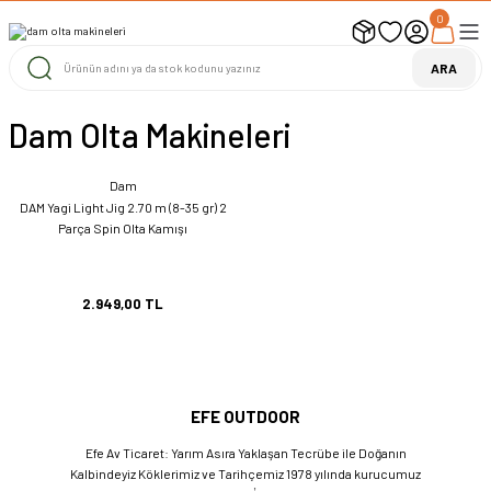
0
UYARI ! KARGOLAR 13 TEMMUZ 2026 YAPILACAK
1000 TL ve Üzeri Ücretsiz Kargo
1000 TL ve Üzeri Ücretsiz Kargo
ARA
1000 TL ve Üzeri Ücretsiz Kargo
Dam Olta Makineleri
Dam
DAM Yagi Light Jig 2.70 m (8-35 gr) 2
Parça Spin Olta Kamışı
2.949,00 TL
EFE OUTDOOR
Efe Av Ticaret: Yarım Asıra Yaklaşan Tecrübe ile Doğanın
Kalbindeyiz Köklerimiz ve Tarihçemiz 1978 yılında kurucumuz