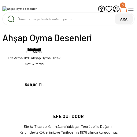
0
UYARI ! KARGOLAR 13 TEMMUZ 2026 YAPILACAK
1000 TL ve Üzeri Ücretsiz Kargo
1000 TL ve Üzeri Ücretsiz Kargo
ARA
1000 TL ve Üzeri Ücretsiz Kargo
Ahşap Oyma Desenleri
Tükendi
EFEARMS
Efe Arms 1120 Ahşap Oyma Bıçak
Seti 3 Parça
549,00 TL
EFE OUTDOOR
Efe Av Ticaret: Yarım Asıra Yaklaşan Tecrübe ile Doğanın
Kalbindeyiz Köklerimiz ve Tarihçemiz 1978 yılında kurucumuz