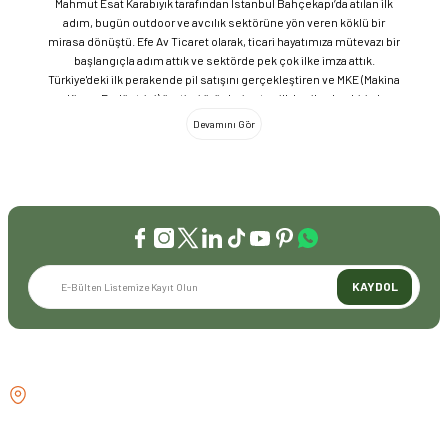
Mahmut Esat Karabıyık tarafından İstanbul Bahçekapı’da atılan ilk
adım, bugün outdoor ve avcılık sektörüne yön veren köklü bir
mirasa dönüştü. Efe Av Ticaret olarak, ticari hayatımıza mütevazı bir
başlangıçla adım attık ve sektörde pek çok ilke imza attık.
Türkiye'deki ilk perakende pil satışını gerçekleştiren ve MKE (Makina
ve Kimya Endüstrisi) üretimi ürünleri satan ilk bayilerden biri olma
gururunu taşıyoruz. 1981 yılında Eminönü’nde açtığımız ve mülkiyeti
bize ait olan mağazamızda, tam 45 yılı aşkın süredir aynı adreste,
aynı güvenle hizmet vermeye devam ediyoruz. Dijital Dönüşüm ve
Büyüme Geleneksel değerlerimizi teknolojiyle birleştirerek
sektörün öncüsü olmayı sürdürdük: 2004: Sektörün ilk kurumsal
web sitesini hayata geçirdik. 2008: Sektörün ilk E-ticaret sitesini
kurarak tüm Türkiye'ye hizmet vermeye başladık. 2016: Kadıköy
mağazamızın ve şimdiki Genel Merkezimizin açılışını
gerçekleştirdik. Global Markalar ve Yerli Üretim Gücü Yaklaşık
KAYDOL
20'nin üzerinde dünya markasını Türkiye'ye getirerek outdoor
tutkunlarıyla buluşturuyoruz. Sadece ithalatla sınırlı kalmayıp;
EFEARMS, BUSHCRAFTFEST ve EFEAV tescilli markalarımızla
ülkemizi uluslararası arenada temsil ediyoruz. Türkiye'ye Bushcraft
İLETİŞİM
akımını getiren ve bu kültürü doğaseverlerle buluşturan firma
olarak, kamp ve outdoor dünyasındaki yenilikleri yakından takip
GÖZTEPE MH . FAHRETTİN KERİM
ediyoruz. Amerika Pazarı ve EFFCOP LLC 2022 yılı itibarıyla
GÖKAY CD NO:216B KADIKÖY
vizyonumuzu okyanus ötesine taşıdık. EFFCOP LLC şirketimiz ile
İSTANBUL TÜRKİYE
ABD pazarına açılarak, bilgi birikimimizi ve yerli üretim