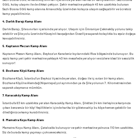
Gölü, kolay ulaşımı ile de dikkat çekiyor. Şehir merkezine yaklaşık 45 km uzaklıkta bulunan
Sazlı Bosna Gölü kamp alanına Arnavutköy üzerinden kolayca ulaşım sağlayabilir ve ücretsiz
kamp yapabilirsiniz.
4.
Darlık Barajı Kamp Alanı
Darlık Barajı, Şile sınırları içerisinde yer alıyor. Ulaşım için Ümraniye-Çekmeköy yolunu takip
edebilir ve Şile yolu üzerinde Hüseyinli kavşağından Üvezli’ye saparak kolaylıkla bu eşsiz doğaya
kavuşabilirsiniz.
5.
Kaptanın Mezarı Kamp Alanı
Kaptanın Mezarı Kamp Alanı, Beykoz’un Karadeniz kıyılarındaki Riva bölgesinde bulunuyor. Bu
eşsiz kamp yeri şehir merkezine yaklaşık 40 km mesafede yer alıyor ve sizlere ideal bir sessizlik
sunuyor!
6.
Bozhane Köyü Kamp Alanı
Bozhane Köyü, İstanbul’un Beykoz ilçesinde yer alan, doğası ile iç ısıtan bir kamp alanı.
Bozhane Köyü’ne Alemdağ (Nişantepe) yol ayrımından ya da Şile yolunun 7. Kilometresinden
saparak ulaşmanız mümkün.
7.
Karacaköy Kamp Alanı
İstanbul’a 83 km uzaklıkta yer alan Karacaköy Kamp Alanı, Şile’den 24 km ilerleyince karşınıza
çıkan benzersiz bir köy! Yeşilliklerin içinde harika bir gölete sahip bu köye hemen gelebilir be
dilediğinizce kamp kurabilirsiniz.
8.
Mamatra Koyu Kamp Alanı
Mamatra Koyu Kamp Alanı, Çatalca’da bulunuyor ve şehir merkezine yalnızca 110 km uzaklıkta.
Siz de burada kamp yapmayı çok seveceksiniz.