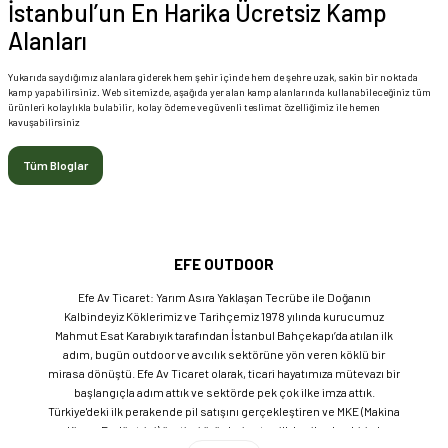
İstanbul’un En Harika Ücretsiz Kamp
Alanları
Yukarıda saydığımız alanlara giderek hem şehir içinde hem de şehre uzak, sakin bir noktada
kamp yapabilirsiniz. Web sitemizde, aşağıda yer alan kamp alanlarında kullanabileceğiniz tüm
ürünleri kolaylıkla bulabilir, kolay ödeme ve güvenli teslimat özelliğimiz ile hemen
kavuşabilirsiniz
Tüm Bloglar
EFE OUTDOOR
Efe Av Ticaret: Yarım Asıra Yaklaşan Tecrübe ile Doğanın
Kalbindeyiz Köklerimiz ve Tarihçemiz 1978 yılında kurucumuz
Mahmut Esat Karabıyık tarafından İstanbul Bahçekapı’da atılan ilk
adım, bugün outdoor ve avcılık sektörüne yön veren köklü bir
mirasa dönüştü. Efe Av Ticaret olarak, ticari hayatımıza mütevazı bir
başlangıçla adım attık ve sektörde pek çok ilke imza attık.
Türkiye'deki ilk perakende pil satışını gerçekleştiren ve MKE (Makina
ve Kimya Endüstrisi) üretimi ürünleri satan ilk bayilerden biri olma