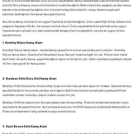
Efe Av’ın birbirinden kaliteli ürün ve ürün seçenekleri kamp malzemeleri seçiminde her zaman
sizinle! Birçok kamp ve avcılık ürünlerini bulabileceğiniz Web sitemizde, aşağıda yer alan kamp
alanlarında kullanabileceğiniz tüm ürünleri kolaylıkla bulabilir, kolay ödeme ve güvenli
teslimat özelliğimiz ile hemen kavuşabilirsiniz.
Avcılık ve kamp ürünlerini en uygun fiyatlarla bulabileceğiniz, ürün çeşitliliği ile her tüketicinin
sevgisini kazanan Efe Av, her zaman sizinle olsun! Ürün seçeneklerimizi görmek ve en uygun
fiyatlarla satın almak için web sitemizdeki kategorileri inceleyebilir ve size en uygun ürünü
seçebilirsiniz.
1.
Kumköy Kilyos Kamp Alanı
Kumköy Kilyos kamp alanı, nerede kamp yapabilirim sorunuza adeta yanıt veriyor. Kumköy
Kilyos kamp alanı, İstanbul’un Karadeniz kıyısı Sarıyer ilçesine bağlı bir yer. Kilyos hem deniz
tatili hem de çadır kampı yapabileceğiniz eşsiz ve harika bir yer. Şehir merkezine yaklaşık olarak
40 km olan güzel bir kamp alanı.
2.
Balaban Gölü (Duru Göl) Kamp Alanı
Balaban Gölü İstanbul’un Arnavutköy ilçesi sınırlarında yer alan eşsiz bir mekan. Karadeniz’e kıyı
sayılabilecek bir konumda yer alan ve doğanın kalbinde bulunan ancak şehre yaklaşık 90 km
uzaklıkta olması ile kolay ulaşım imkanı sunan bir yer.
Balaban Gölü’ne ulaşımınızı Avrupa yakasından Arnavutköy, Örencik istikametine giden toplu
taşımalarla da yapabilirsiniz. Ayrıca kişisel aracınız ile D020 karayolu kullanarak Kestanelik ve
Örencik istikametini takip ederek buraya varabilirsiniz.
3.
Sazlı Bosna Gölü Kamp Alanı
Sazlı Bosna Gölü, Arnavutköy sınırları içerisinde yer alan harika bir kamp alanıdır. Sazlıbosna