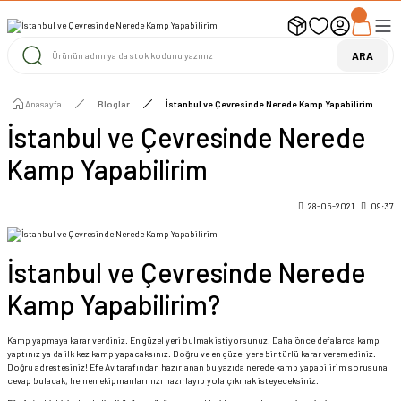
UYARI ! KARGOLAR 13 TEMMUZ 2026 YAPILACAK
1000 TL ve Üzeri Ücretsiz Kargo
1000 TL ve Üzeri Ücretsiz Kargo
ARA
1000 TL ve Üzeri Ücretsiz Kargo
Anasayfa
Bloglar
İstanbul ve Çevresinde Nerede Kamp Yapabilirim
İstanbul ve Çevresinde Nerede
Kamp Yapabilirim
28-05-2021
09:37
İstanbul ve Çevresinde Nerede
Kamp Yapabilirim?
Kamp yapmaya karar verdiniz. En güzel yeri bulmak istiyorsunuz. Daha önce defalarca kamp
yaptınız ya da ilk kez kamp yapacaksınız. Doğru ve en güzel yere bir türlü karar veremediniz.
Doğru adrestesiniz! Efe Av tarafından hazırlanan bu yazıda nerede kamp yapabilirim sorusuna
cevap bulacak, hemen ekipmanlarınızı hazırlayıp yola çıkmak isteyeceksiniz.