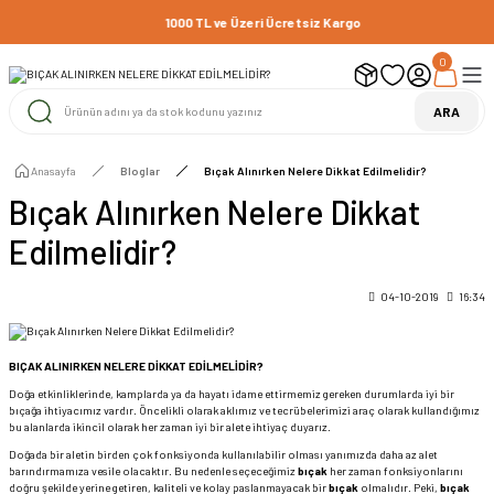
1000 TL ve Üzeri Ücretsiz Kargo
0
ARA
Anasayfa
Bloglar
Bıçak Alınırken Nelere Dikkat Edilmelidir?
Bıçak Alınırken Nelere Dikkat
Edilmelidir?
04-10-2019
16:34
BIÇAK ALINIRKEN NELERE DİKKAT EDİLMELİDİR?
Doğa etkinliklerinde, kamplarda ya da hayatı idame ettirmemiz gereken durumlarda iyi bir
bıçağa ihtiyacımız vardır. Öncelikli olarak aklımız ve tecrübelerimizi araç olarak kullandığımız
bu alanlarda ikincil olarak her zaman iyi bir alete ihtiyaç duyarız.
Doğada bir aletin birden çok fonksiyonda kullanılabilir olması yanımızda daha az alet
barındırmamıza vesile olacaktır. Bu nedenle seçeceğimiz
bıçak
her zaman fonksiyonlarını
doğru şekilde yerine getiren, kaliteli ve kolay paslanmayacak bir
bıçak
olmalıdır. Peki,
bıçak