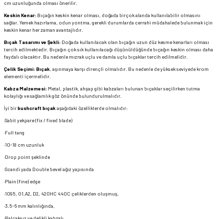
cm uzunluğunda olması önerilir.
Keskin Kenar:
Bıçağın keskin kenar olması, doğada birçok alanda kullanılabilir olmasını
sağlar. Yemek hazırlama, odun yontma, gerekli durumlarda cerrahi müdahalede bulunmak için
keskin kenar her zaman avantajlıdır.
Bıçak Tasarımı ve Şekli:
Doğada kullanılacak olan bıçağın uzun düz kesme kenarları olması
tercih edilmektedir. Bıçağın çok sık kullanılacağı düşünüldüğünde bıçağın keskin olması daha
faydalı olacaktır. Bu nedenle mızrak uçlu ve damla uçlu bıçaklar tercih edilmelidir.
Çelik Seçimi:
Bıçak
, aşınmaya karşı dirençli olmalıdır. Bu nedenle de yüksek seviyede krom
elementi içermelidir.
Kabza Malzemesi:
Metal, plastik, ahşap gibi kabzaları bulunan bıçaklar seçilirken tutma
kolaylığı ve sağlamlık göz önünde bulundurulmalıdır.
İyi bir
bushcraft bıçak
aşağıdaki özelliklerde olmalıdır:
·Sabit yekpare (fix / fixed blade)
·Full tang
·10-18 cm uzunluk
·Drop point şeklinde
·Scandi yada Double bevel ağız yapısında
·Plain (fine) edge
·1095, O1,A2, D2, 420HC 440C çeliklerden oluşmuş,
·3.5-6 mm kalınlığında,
·Balçaksız ve delikli kabzalı.