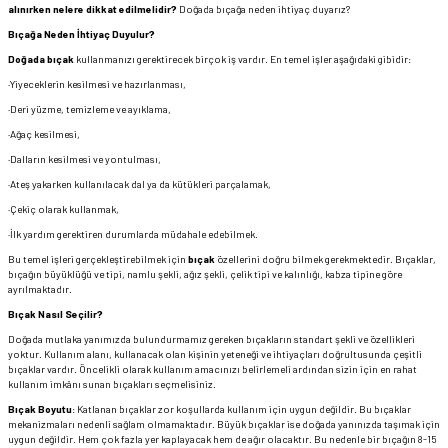
alınırken nelere dikkat edilmelidir?
Doğada bıçağa neden ihtiyaç duyarız?
Bıçağa Neden İhtiyaç Duyulur?
Doğada bıçak
kullanmanızı gerektirecek birçok iş vardır. En temel işler aşağıdaki gibidir:
·Yiyeceklerin kesilmesi ve hazırlanması,
·Deri yüzme, temizleme ve ayıklama,
·Ağaç kesilmesi,
·Dalların kesilmesi ve yontulması,
·Ateş yakarken kullanılacak dal ya da kütükleri parçalamak,
·Çekiç olarak kullanmak,
·İlk yardım gerektiren durumlarda müdahale edebilmek.
Bu temel işleri gerçekleştirebilmek için
bıçak
özellerini doğru bilmek gerekmektedir. Bıçaklar,
bıçağın büyüklüğü ve tipi, namlu şekli, ağız şekli, çelik tipi ve kalınlığı, kabza tipine göre
ayrılmaktadır.
Bıçak Nasıl Seçilir?
Doğada mutlaka yanımızda bulundurmamız gereken bıçakların standart şekli ve özellikleri
yoktur. Kullanım alanı, kullanacak olan kişinin yeteneği ve ihtiyaçları doğrultusunda çeşitli
bıçaklar vardır. Öncelikli olarak kullanım amacınızı belirlemeli ardından sizin için en rahat
kullanım imkânı sunan bıçakları seçmelisiniz.
Bıçak Boyutu
: Katlanan bıçaklar zor koşullarda kullanım için uygun değildir. Bu bıçaklar
mekanizmaları nedenli sağlam olmamaktadır. Büyük bıçaklar ise doğada yanınızda taşımak için
uygun değildir. Hem çok fazla yer kaplayacak hem de ağır olacaktır. Bu nedenle bir bıçağın 8-15