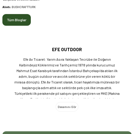
Alıntı:
BUSHCRAFTTURK
Tüm Bloglar
EFE OUTDOOR
Efe Av Ticaret: Yarım Asıra Yaklaşan Tecrübe ile Doğanın
Kalbindeyiz Köklerimiz ve Tarihçemiz 1978 yılında kurucumuz
Mahmut Esat Karabıyık tarafından İstanbul Bahçekapı’da atılan ilk
adım, bugün outdoor ve avcılık sektörüne yön veren köklü bir
mirasa dönüştü. Efe Av Ticaret olarak, ticari hayatımıza mütevazı bir
başlangıçla adım attık ve sektörde pek çok ilke imza attık.
Türkiye'deki ilk perakende pil satışını gerçekleştiren ve MKE (Makina
ve Kimya Endüstrisi) üretimi ürünleri satan ilk bayilerden biri olma
gururunu taşıyoruz. 1981 yılında Eminönü’nde açtığımız ve mülkiyeti
bize ait olan mağazamızda, tam 45 yılı aşkın süredir aynı adreste,
aynı güvenle hizmet vermeye devam ediyoruz. Dijital Dönüşüm ve
Büyüme Geleneksel değerlerimizi teknolojiyle birleştirerek
sektörün öncüsü olmayı sürdürdük: 2004: Sektörün ilk kurumsal
web sitesini hayata geçirdik. 2008: Sektörün ilk E-ticaret sitesini