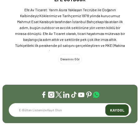
Efe Av Ticaret: Yarım Asıra Yaklaşan Tecrübe ile Doğanın
Kalbindeyiz Köklerimiz ve Tarihçemiz 1978 yılında kurucumuz
Mahmut Esat Karabıyık tarafından İstanbul Bahçekapı’da atılan ilk
adım, bugün outdoor ve avcılık sektörüne yön veren köklü bir
mirasa dönüştü. Efe Av Ticaret olarak, ticari hayatımıza mütevazı bir
başlangıçla adım attık ve sektörde pek çok ilke imza attık.
Türkiye'deki ilk perakende pil satışını gerçekleştiren ve MKE (Makina
ve Kimya Endüstrisi) üretimi ürünleri satan ilk bayilerden biri olma
gururunu taşıyoruz. 1981 yılında Eminönü’nde açtığımız ve mülkiyeti
bize ait olan mağazamızda, tam 45 yılı aşkın süredir aynı adreste,
aynı güvenle hizmet vermeye devam ediyoruz. Dijital Dönüşüm ve
Büyüme Geleneksel değerlerimizi teknolojiyle birleştirerek
sektörün öncüsü olmayı sürdürdük: 2004: Sektörün ilk kurumsal
web sitesini hayata geçirdik. 2008: Sektörün ilk E-ticaret sitesini
kurarak tüm Türkiye'ye hizmet vermeye başladık. 2016: Kadıköy
mağazamızın ve şimdiki Genel Merkezimizin açılışını
gerçekleştirdik. Global Markalar ve Yerli Üretim Gücü Yaklaşık
KAYDOL
20'nin üzerinde dünya markasını Türkiye'ye getirerek outdoor
tutkunlarıyla buluşturuyoruz. Sadece ithalatla sınırlı kalmayıp;
EFEARMS, BUSHCRAFTFEST ve EFEAV tescilli markalarımızla
ülkemizi uluslararası arenada temsil ediyoruz. Türkiye'ye Bushcraft
İLETİŞİM
akımını getiren ve bu kültürü doğaseverlerle buluşturan firma